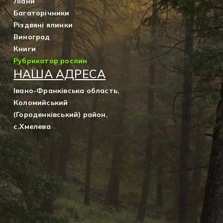
Ліани
Багаторічники
Різдвяні ялинки
Виноград
Книги
Рубрикатор рослин
НАША АДРЕСА
Івано-Франківська область,
Коломийський
(Городенківський) район,
с.Хмелева