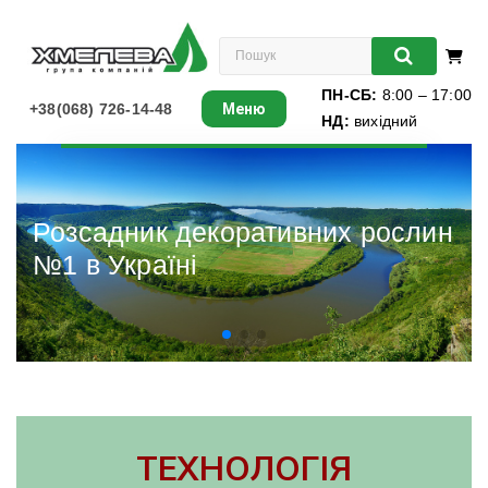
ПН-СБ:
8:00 – 17:00
+38(068) 726-14-48
Меню
НД:
вихідний
Листяні
Хвойні
Розсадник декоративних рослин
№1 в Україні
Ліани
Багаторічники
Різдвяні ялинки
Виноград
ТЕХНОЛОГІЯ
Книги