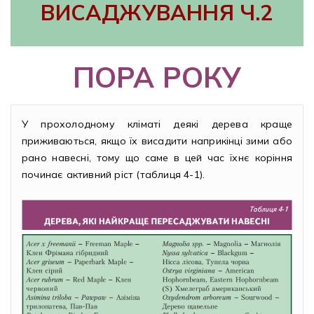
ВИСАДЖУВАННЯ Ч.2
Рубрикатор рослин
ПОРА РОКУ
Інформація
Про розсадник
У прохолодному кліматі деякі дерева краще
Корисна інформація
приживаються, якщо їх висадити наприкінці зими або
рано навесні, тому що саме в цей час їхнє коріння
Новини
починає активний ріст (таблиця 4-1).
Де купити
Оплата та доставка
Гарантії
Контакти