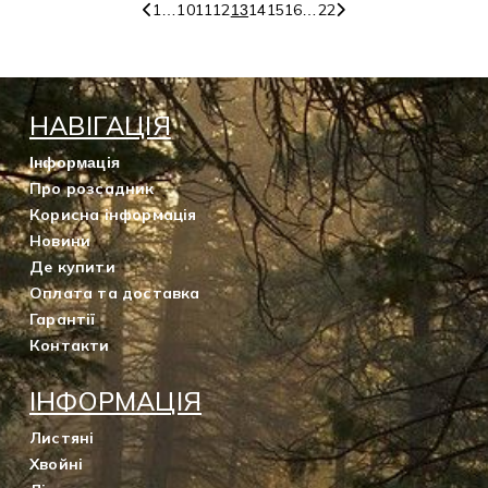
1
10
11
12
14
15
16
22
…
13
…
НАВІГАЦІЯ
Інформація
Про розсадник
Корисна інформація
Новини
Де купити
Оплата та доставка
Гарантії
Контакти
ІНФОРМАЦІЯ
Листяні
Хвойні