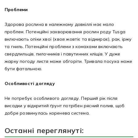
Проблеми
Здорова рослина в належному довкіллі має мало
проблем. Потенційні захворювання рослин роду Tusga
включають опіки хвої (хвоя жовтіє та відмирає), рак, іржу
та гниль. Потенційні проблеми з комахами включають
свердлильців, пилочників і павутинних кліщів. У дуже
жарку погоду листя може обгоріти. Тривала посуха може
бути фатальною.
Особливості догляду
Не потребує особливого догляду. Перший рік після
висадки у відкритий ґрунт потрібен рясний полив, щоб
добре розвинулась коренева система.
Останні переглянуті: