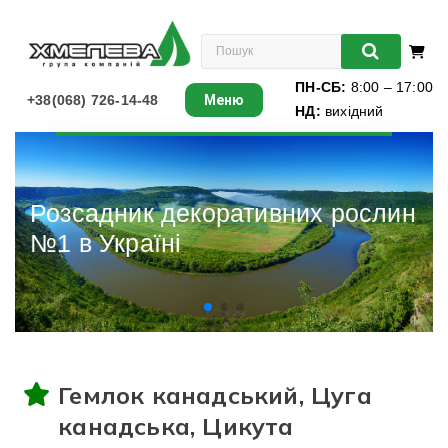
ПН-СБ:
8:00 – 17:00
+38(068) 726-14-48
Меню
НД:
вихідний
Листяні
Хвойні
их рослин
Різдвян
Ліани
Багаторічники
Різдвяні ялинки
Гемлок канадський, Цуга
Виноград
канадська, Цикута
Книги