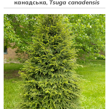
канадська,
Tsuga canadensis
Рубрикатор рослин
Інформація
Про розсадник
Корисна інформація
Новини
Де купити
Оплата та доставка
Гарантії
Контакти