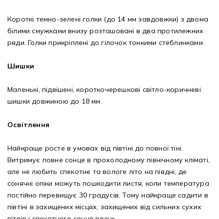
Короткі темно-зелені голки (до 14 мм завдовжки) з двома
білими смужками внизу розташовані в два протилежних
ряди. Голки прикріплені до гілочок тонкими стеблинками.
Шишки
Маленькі, підвішені, короткочерешкові світло-коричневі
шишки довжиною до 18 мм.
Освітлення
Найкраще росте в умовах від півтіні до повної тіні.
Витримує повне сонце в прохолодному північному кліматі,
але не любить спекотне та вологе літо на півдні, де
сонячні опіки можуть пошкодити листя, коли температура
постійно перевищує 30 градусів. Тому найкраще садити в
півтіні в захищених місцях, захищених від сильних сухих
вітрів і спекотного сонця вдень.