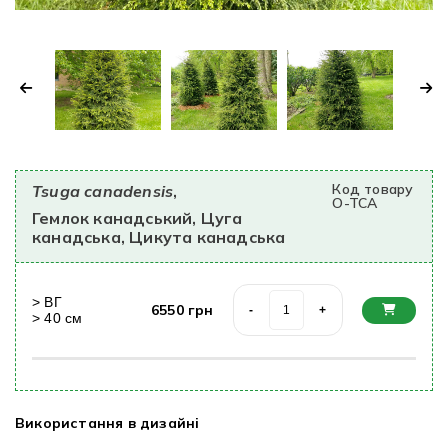
Код товару
Tsuga canadensis
,
O-TCA
Гемлок канадський, Цуга
канадська, Цикута канадська
>
ВГ
6550
грн
-
+
>
40
cм
Використання в дизайні