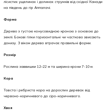
лісистих ущелинах і долинах струмків від східної Канади
на південь до гір Аппалачі.
Форма
Дерево з густою конусовидною кроною з основою до
землі. Бокові гілки горизонтальні чи частково звисають
донизу. З віком дерево втрачає правильні форми.
Розмір
Рослина заввишки 12–22 м та ширина крони 7-10 м.
Кора
Товста і ребриста кора на дорослих деревах від
червоно-коричневого до сіро-коричневого.
Хвоя