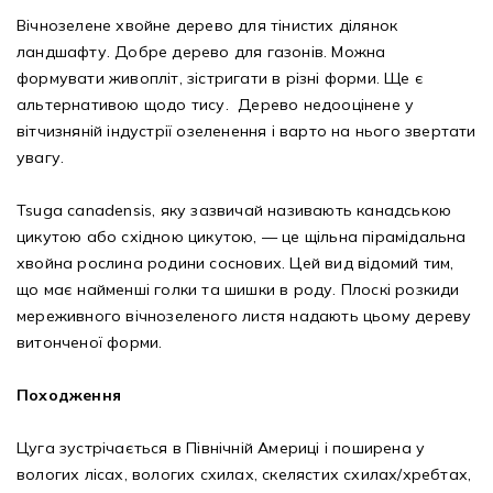
Вічнозелене хвойне дерево для тінистих ділянок
ландшафту. Добре дерево для газонів. Можна
формувати живопліт, зістригати в різні форми. Ще є
альтернативою щодо тису. Дерево недооцінене у
вітчизняній індустрії озеленення і варто на нього звертати
увагу.
Tsuga canadensis, яку зазвичай називають канадською
цикутою або східною цикутою, — це щільна пірамідальна
хвойна рослина родини соснових. Цей вид відомий тим,
що має найменші голки та шишки в роду. Плоскі розкиди
мереживного вічнозеленого листя надають цьому дереву
витонченої форми.
Походження
Цуга зустрічається в Північній Америці і поширена у
вологих лісах, вологих схилах, скелястих схилах/хребтах,