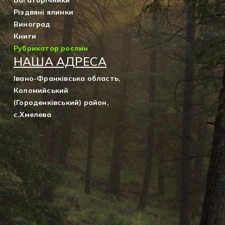
Багаторічники
Різдвяні ялинки
Виноград
Книги
Рубрикатор рослин
НАША АДРЕСА
Івано-Франківська область,
Коломийський
(Городенківський) район,
с.Хмелева