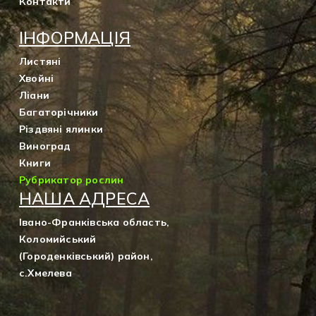
Контакти
ІНФОРМАЦІЯ
Листяні
Хвойні
Ліани
Багаторічники
Різдвяні ялинки
Виноград
Книги
Рубрикатор рослин
НАША АДРЕСА
Івано-Франківська область,
Коломийський
(Городенківський) район,
с.Хмелева