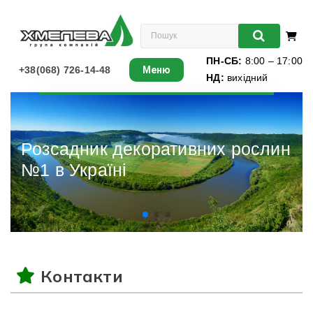
ПН-СБ:
8:00 – 17:00
+38(068) 726-14-48
Меню
НД:
вихідний
Листяні
Хвойні
Розсадник декоративних рослин
№1 в Україні
Ліани
Багаторічники
Різдвяні ялинки
Контакти
Виноград
Книги