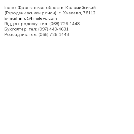
Івано-Франківська область, Коломийський
(Городенківський район), с. Хмелева, 78112
Рубрикатор рослин
E-mail:
info@hmeleva.com
Відділ продажу: тел: (068) 726-1448
Інформація
Бухгалтер: тел: (097) 440-4631
Розсадник: тел: (068) 726-1448
Про розсадник
Корисна інформація
Новини
Де купити
Оплата та доставка
Гарантії
Контакти