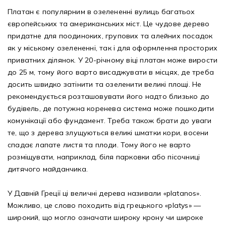
Платан є популярним в озелененні вулиць багатьох
європейських та американських міст. Це чудове дерево
придатне для поодиноких, групових та алейних посадок
як у міському озелененні, так і для оформлення просторих
приватних ділянок. У 20-річному віці платан може вирости
до 25 м, тому його варто висаджувати в місцях, де треба
досить швидко затінити та озеленити великі площі. Не
рекомендується розташовувати його надто близько до
будівель, де потужна коренева система може пошкодити
комунікації або фундамент. Треба також брати до уваги
те, що з дерева злущуються великі шматки кори, восени
спадає лапате листя та плоди. Тому його не варто
розміщувати, наприклад, біля парковки або пісочниці
дитячого майданчика.
У Давній Греції ці величні дерева називали «platanos».
Можливо, це слово походить від грецького «platys» —
широкий, що могло означати широку крону чи широке