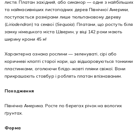
листя. Платан західний, або сикамор — одне з найбільших
та наймасивніших листопадних дерев Північної Америки,
поступається розмірами лише тюльпановому дереву
(
Liriodendron
) та секвої (
Sequoia
). Платани, що ростуть біля
замку німецького міста Шверин, у віці 142 роки мають
ширину крони 45 м!
Характерна ознака рослини — зеленуваті, сірі або
коричневі клапті старої кори, що відшаровуються тонкими
пластинками, оголюючи блідо-жовті плями свіжої. Вони
прикрашають стовбур і роблять платан впізнаваним.
Походження
Північна Америка. Росте по берегах річок на вологих
ґрунтах.
Форма