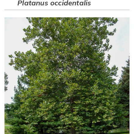
Platanus occidentalis
Рубрикатор рослин
Інформація
Про розсадник
Корисна інформація
Новини
Де купити
Оплата та доставка
Гарантії
Контакти