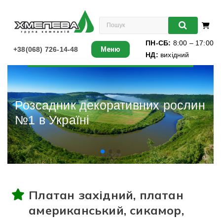
ПН-СБ:
8:00 – 17:00
+38(068) 726-14-48
Меню
НД:
вихідний
Листяні
Хвойні
Різдвяні ялинки
Ліани
Багаторічники
Різдвяні ялинки
Платан західний, платан
Виноград
американський, сикамор,
Книги