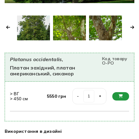
Код товару
Platanus occidentalis
,
O-PO
Платан західний, платан
американський, сикамор
>
ВГ
5550
грн
-
+
>
450
cм
Використання в дизайні