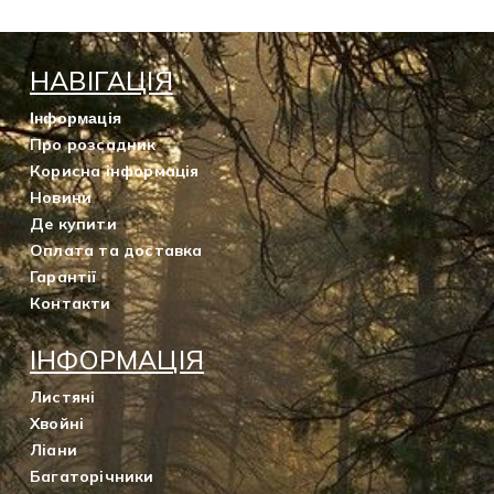
НАВІГАЦІЯ
Інформація
Про розсадник
Корисна інформація
Новини
Де купити
Оплата та доставка
Гарантії
Контакти
ІНФОРМАЦІЯ
Листяні
Хвойні
Ліани
Багаторічники