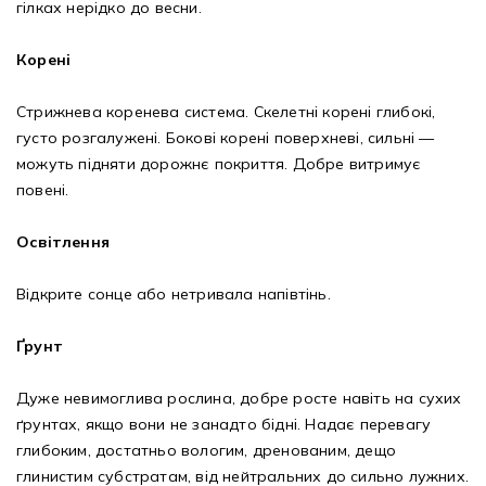
гілках нерідко до весни.
Корені
Стрижнева коренева система. Скелетні корені глибокі,
густо розгалужені. Бокові корені поверхневі, сильні —
можуть підняти дорожнє покриття. Добре витримує
повені.
Освітлення
Відкрите сонце або нетривала напівтінь.
Ґрунт
Дуже невимоглива рослина, добре росте навіть на сухих
ґрунтах, якщо вони не занадто бідні. Надає перевагу
глибоким, достатньо вологим, дренованим, дещо
глинистим субстратам, від нейтральних до сильно лужних.