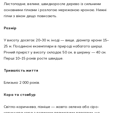
Листопадне, велике, швидкоросле дерево із сильними
основними гілками і розлогою мережаною кроною. Нижні
гілки з віком дещо повисають.
Розмір
У висоту досягає 20–30 м, іноді — вище, діаметр крони 15–
25 м. Поодинокі екземпляри в природі набагато ширші.
Річний приріст у висоту складає 50 см, в ширину — 40 см.
Перші 10–15 років росте швидше.
Тривалість життя
Близько 2 000 років.
Кора та стовбур
Світло-коричнева, пізніше — жовто-зелена або сіро-
коричнева кора з великими плямистими пластами, що