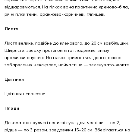
відшаровуються. На гілках вона практично кремово-біла,
річні гілки темні, оранжево-коричневі, глянцеві.
Листя
Листя велике, подібне до кленового, до 20 см завбільшки.
Шкірясте, зверху протягом літа гладеньке, знизу
прожилки опушені. На гілках тримається довго, осіннє
забарвлення неяскраве, найчастіше — зеленувато-жовте.
Цвітіння
Цвітіння непоказне.
Плоди
Декоративні кулясті повислі супліддя, частіше — по 2,
рідше — по 3 разом, завдовжки 15–20 см. Зберігаються на