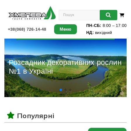
ПН-СБ:
8:00 – 17:00
+38(068) 726-14-48
Меню
НД:
вихідний
Листяні
Хвойні
Різдвяні ялинки
Ліани
Багаторічники
Різдвяні ялинки
Популярні
Виноград
Книги