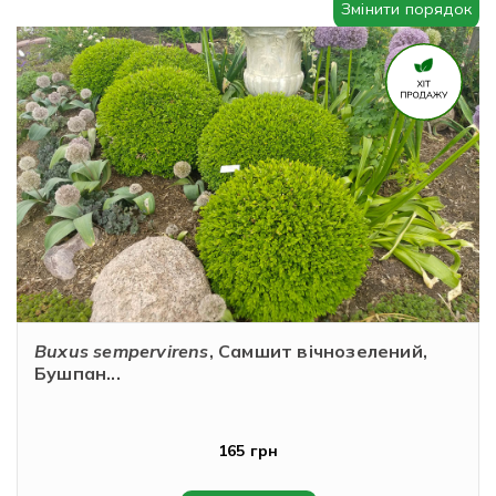
Змінити порядок
Рубрикатор рослин
Інформація
Про розсадник
Корисна інформація
Новини
Де купити
Buxus sempervirens
, Самшит вічнозелений,
Оплата та доставка
Бушпан...
Гарантії
165 грн
Контакти