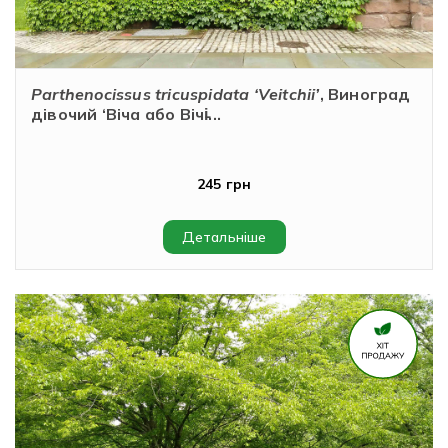
Parthenocissus tricuspidata ‘Veitchii’
, Виноград
дівочий ‘Віча або Вічі̵...
245 грн
Детальніше