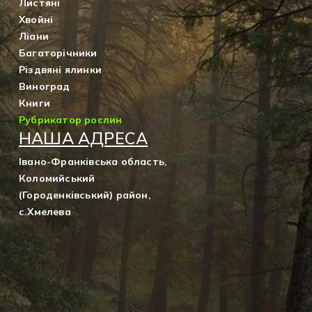
Листяні
Хвойні
Ліани
Багаторічники
Різдвяні ялинки
Виноград
Книги
Рубрикатор рослин
НАША АДРЕСА
Івано-Франківська область,
Коломийський
(Городенківський) район,
с.Хмелева