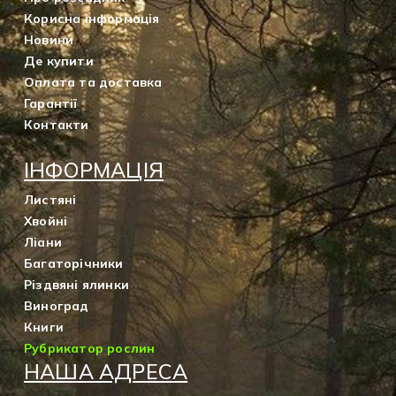
Корисна інформація
Новини
Де купити
Оплата та доставка
Гарантії
Контакти
ІНФОРМАЦІЯ
Листяні
Хвойні
Ліани
Багаторічники
Різдвяні ялинки
Виноград
Книги
Рубрикатор рослин
НАША АДРЕСА