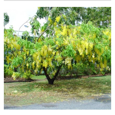
Рубрикатор рослин
Інформація
Про розсадник
Корисна інформація
Новини
Де купити
Оплата та доставка
Гарантії
Контакти