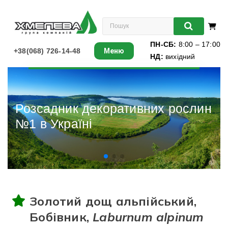
ПН-СБ:
8:00 – 17:00
+38(068) 726-14-48
Меню
НД:
вихідний
Листяні
Хвойні
Розсадник декоративних рослин
№1 в Україні
Ліани
Багаторічники
Різдвяні ялинки
Золотий дощ альпійський,
Виноград
Бобівник,
Laburnum alpinum
Книги