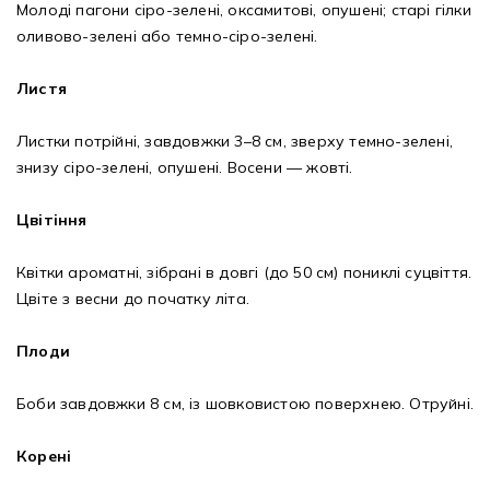
Молоді пагони сіро-зелені, оксамитові, опушені; старі гілки
оливово-зелені або темно-сіро-зелені.
Листя
Листки потрійні, завдовжки 3–8 см, зверху темно-зелені,
знизу сіро-зелені, опушені. Восени — жовті.
Цвітіння
Квітки ароматні, зібрані в довгі (до 50 см) пониклі суцвіття.
Цвіте з весни до початку літа.
Плоди
Боби завдовжки 8 см, із шовковистою поверхнею. Отруйні.
Корені