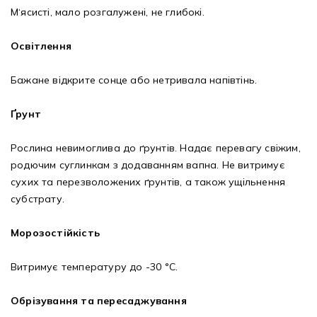
М‘ясисті, мало розгалужені, не глибокі.
Освітлення
Бажане відкрите сонце або нетривала напівтінь.
Ґрунт
Рослина невимоглива до ґрунтів. Надає перевагу свіжим,
родючим суглинкам з додаванням вапна. Не витримує
сухих та перезволожених ґрунтів, а також ущільнення
субстрату.
Морозостійкість
Витримує температуру до -30 °C.
Обрізування та пересаджування