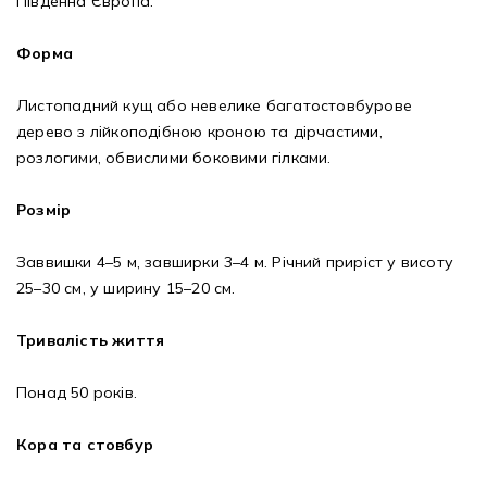
Південна Європа.
Форма
Листопадний кущ або невелике багатостовбурове
дерево з лійкоподібною кроною та дірчастими,
розлогими, обвислими боковими гілками.
Розмір
Заввишки 4–5 м, завширки 3–4 м. Річний приріст у висоту
25–30 см, у ширину 15–20 см.
Тривалість життя
Понад 50 років.
Кора та стовбур