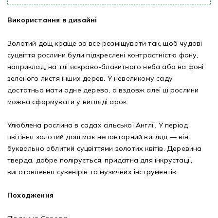
Використання в дизайні
Золотий дощ краще за все розміщувати так, щоб чудові
суцвіття рослини були підкреслені контрастністю фону,
наприклад, на тлі яскраво-блакитного неба або на фоні
зеленого листя інших дерев. У невеликому саду
достатньо мати одне дерево, а вздовж алеї ці рослини
можна сформувати у вигляді арок.
Улюблена рослина в садах сільської Англії. У період
цвітіння золотий дощ має неповторний вигляд — він
буквально облитий суцвіттями золотих квітів. Деревина
тверда, добре полірується, придатна для інкрустації,
виготовлення сувенірів та музичних інструментів.
Походження