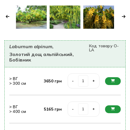
Код товару O-
Laburnum alpinum
,
LA
Золотий дощ альпійський,
Бобівник
>
ВГ
3650
грн
-
+
>
300
cм
>
ВГ
5165
грн
-
+
>
400
cм