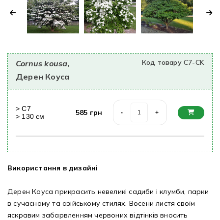
Код товару C7-CK
Cornus kousa
,
Дерен Коуса
>
С7
585
грн
-
+
>
130
cм
Використання в дизайні
Дерен Коуса прикрасить невеликі садиби і клумби, парки
в сучасному та азійському стилях. Восени листя своїм
яскравим забарвленням червоних відтінків вносить