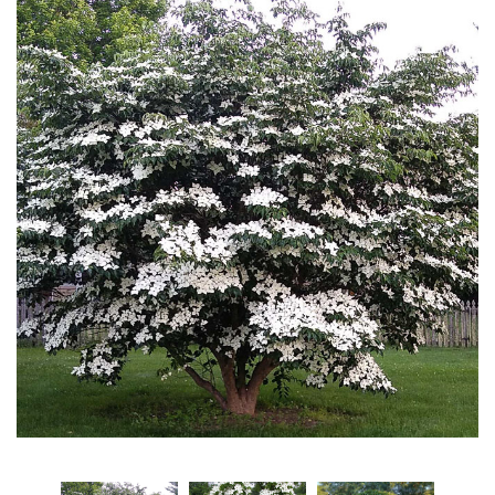
Рубрикатор рослин
Інформація
Про розсадник
Корисна інформація
Новини
Де купити
Оплата та доставка
Гарантії
Контакти