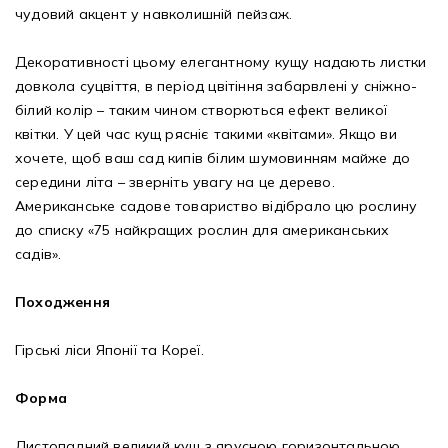
чудовий акцент у навколишній пейзаж.
Декоративності цьому елегантному кущу надають листки
довкола суцвіття, в період цвітіння забарвлені у сніжно-
білий колір – таким чином створються ефект великої
квітки. У цей час кущ рясніє такими «квітами». Якщо ви
хочете, щоб ваш сад кипів білим шумовинням майже до
середини літа – зверніть увагу на це дерево.
Американське садове товариство відібрало цю рослину
до списку «75 найкращих рослин для американських
садів».
Походження
Гірські ліси Японії та Кореї.
Форма
Листопадний великий кущ з ярусною горизонтальною