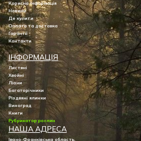
Корисна інформація
Новини
Де купити
Оплата та доставка
Гарантії
Контакти
ІНФОРМАЦІЯ
Листяні
Хвойні
Ліани
Багаторічники
Різдвяні ялинки
Виноград
Книги
Рубрикатор рослин
НАША АДРЕСА
Івано-Франківська область,