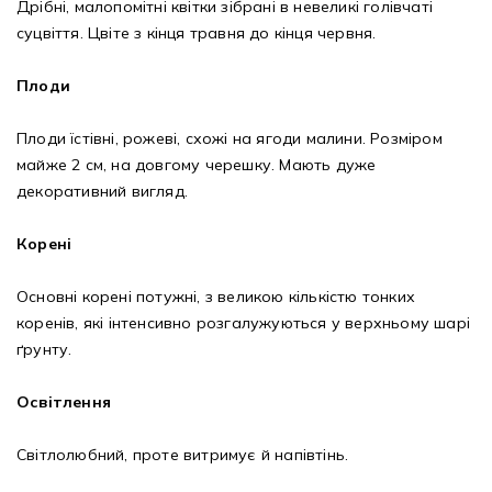
Дрібні, малопомітні квітки зібрані в невеликі голівчаті
суцвіття. Цвіте з кінця травня до кінця червня.
Плоди
Плоди їстівні, рожеві, схожі на ягоди малини. Розміром
майже 2 см, на довгому черешку. Мають дуже
декоративний вигляд.
Корені
Основні корені потужні, з великою кількістю тонких
коренів, які інтенсивно розгалужуються у верхньому шарі
ґрунту.
Освітлення
Світлолюбний, проте витримує й напівтінь.