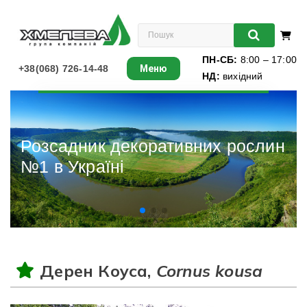
ПН-СБ:
8:00 – 17:00
+38(068) 726-14-48
Меню
НД:
вихідний
Листяні
Хвойні
Розсадник декоративних рослин
№1 в Україні
Ліани
Багаторічники
Різдвяні ялинки
Дерен Коуса,
Cornus kousa
Виноград
Книги