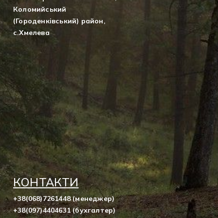
Коломийський
(Городенківський) район,
с.Хмелева
КОНТАКТИ
+38(068)7261448 (менеджер)
+38(097)4404631 (бухгалтер)