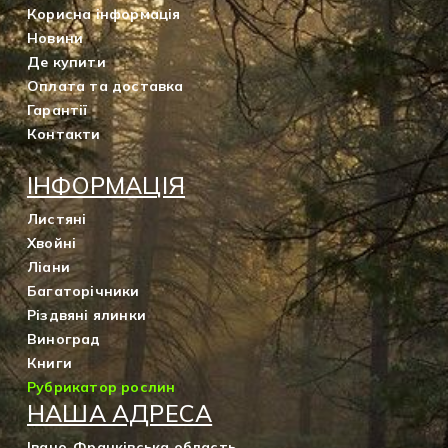
Корисна інформація
Новини
Де купити
Оплата та доставка
Гарантії
Контакти
ІНФОРМАЦІЯ
Листяні
Хвойні
Ліани
Багаторічники
Різдвяні ялинки
Виноград
Книги
Рубрикатор рослин
НАША АДРЕСА
Івано-Франківська область,