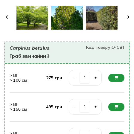
Код товару O-CBt
Carpinus betulus
,
Граб звичайний
>
ВГ
275
грн
-
+
>
100
cм
>
ВГ
495
грн
-
+
>
150
cм
>
ВГ