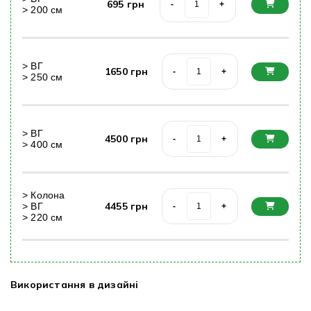
695
грн
-
+
>
200
cм
>
ВГ
1650
грн
-
+
>
250
cм
>
ВГ
4500
грн
-
+
>
400
cм
>
Колона
4455
грн
>
ВГ
-
+
>
220
cм
Використання в дизайні