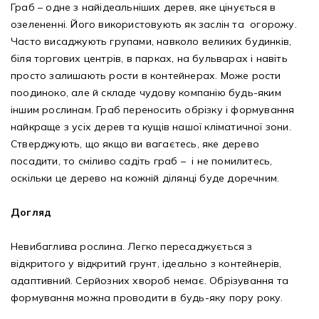
Граб – одне з найідеальніших дерев, яке цінується в
озелененні. Його використовують як заслін та огорожу.
Часто висаджують групами, навколо великих будинків,
біля торгових центрів, в парках, на бульварах і навіть
просто залишають рости в контейнерах. Може рости
поодиноко, але й складе чудову компанію будь-яким
іншим рослинам. Граб переносить обрізку і формування
найкраще з усіх дерев та кущів нашої кліматичної зони.
Стверджують, що якщо ви вагаєтесь, яке дерево
посадити, то сміливо садіть граб – і не помилитесь,
оскільки це дерево на кожній ділянці буде доречним.
Догляд
Невибаглива рослина. Легко пересаджується з
відкритого у відкритий грунт, ідеально з контейнерів,
адаптивний. Серйозних хвороб немає. Обрізування та
формування можна проводити в будь-яку пору року.