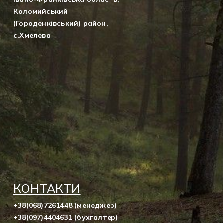
Коломийський
(Городенківський) район,
с.Хмелева
КОНТАКТИ
+38(068)7261448 (менеджер)
+38(097)4404631 (бухгалтер)