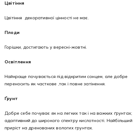
Цвітіння
Цвітіння декоративної цінності не має.
Плоди
Горішки, достигають у вересні-жовтні.
Освітлення
Найкраще почувається під відкритим сонцем, але добре
переносить як часткове ,так і повне затінення.
Ґрунт
Добре себе почуває як на легких так і на важких ґрунтах;
адаптивний до широкого спектру кислотності. Найбільший
приріст на дренованих вологих грунтах.