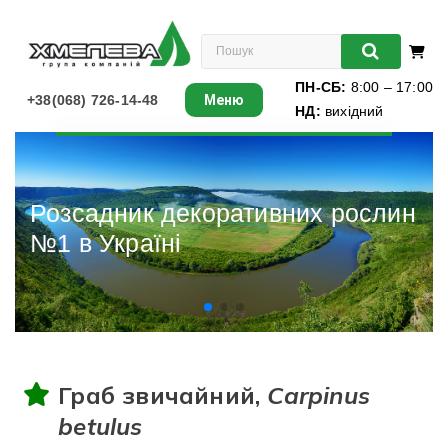
ПН-СБ:
8:00 – 17:00
+38(068) 726-14-48
Меню
НД:
вихідний
Листяні
Хвойні
слин
Різдвяні ялин
Ліани
Багаторічники
Різдвяні ялинки
Граб звичайний,
Carpinus
Виноград
betulus
Книги