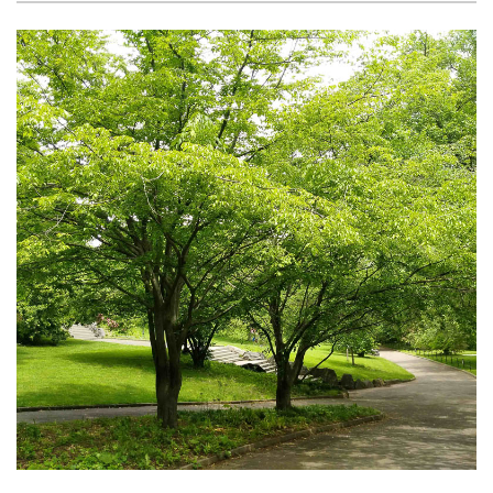
Рубрикатор рослин
Інформація
Про розсадник
Корисна інформація
Новини
Де купити
Оплата та доставка
Гарантії
Контакти