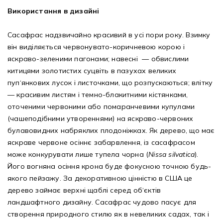
Використання в дизайні
Сасафрас надзвичайно красивий в усі пори року. Взимку
він виділяється червонувато-коричневою корою і
яскраво-зеленими пагонами; навесні — обвислими
китицями золотистих суцвіть в пазухах великих
пуп‘янкових лусок і листочками, що розпускаються; влітку
— красивим листям і темно-блакитними кістянками,
оточеними червоними або помаранчевими купулами
(чашеподібними утвореннями) на яскраво-червоних
булавовидних набряклих плодоніжках. Як дерево, що має
яскраве червоне осіннє забарвлення, із сасафрасом
може конкурувати лише тупела чорна (
Nissa silvatica
).
Його вогняна осіння крона буде фокусною точною будь-
якого пейзажу. За декоративною цінністю в США це
дерево займає верхні щаблі серед об‘єктів
ландшафтного дизайну. Сасафрас чудово пасує для
створення природного стилю як в невеликих садах, так і