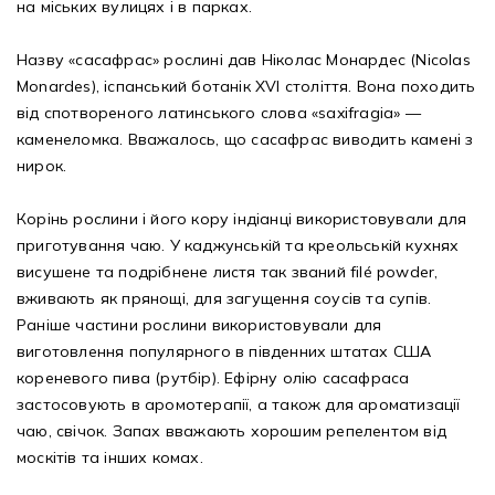
на міських вулицях і в парках.
Назву «сасафрас» рослині дав Ніколас Монардес (Nicolas
Monardes), іспанський ботанік XVI століття. Вона походить
від спотвореного латинського слова «saxifragia» —
каменеломка. Вважалось, що сасафрас виводить камені з
нирок.
Корінь рослини і його кору індіанці використовували для
приготування чаю. У каджунській та креольській кухнях
висушене та подрібнене листя так званий
filé powder
,
вживають як прянощі, для загущення соусів та супів.
Раніше частини рослини використовували для
виготовлення популярного в південних штатах США
кореневого пива (рутбір). Ефірну олію сасафраса
застосовують в аромотерапії, а також для ароматизації
чаю, свічок. Запах вважають хорошим репелентом від
москітів та інших комах.