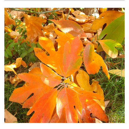
Рубрикатор рослин
Інформація
Про розсадник
Корисна інформація
Новини
Де купити
Оплата та доставка
Гарантії
Контакти