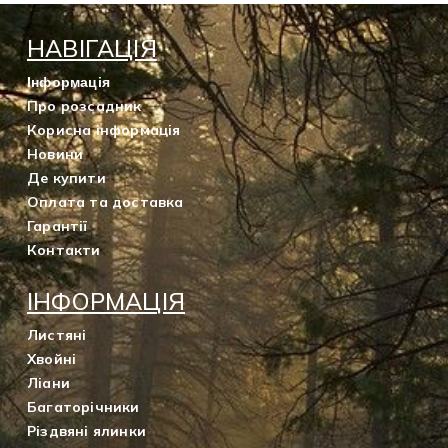
НАВІГАЦІЯ
Інформація
Про розсадник
Корисна інформація
Новини
Де купити
Оплата та доставка
Гарантії
Контакти
ІНФОРМАЦІЯ
Листяні
Хвойні
Ліани
Багаторічники
Різдвяні ялинки