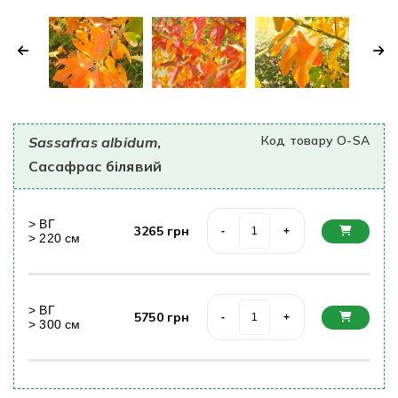
Код товару O-SA
Sassafras albidum
,
Сасафрас білявий
>
ВГ
3265
грн
-
+
>
220
cм
>
ВГ
5750
грн
-
+
>
300
cм