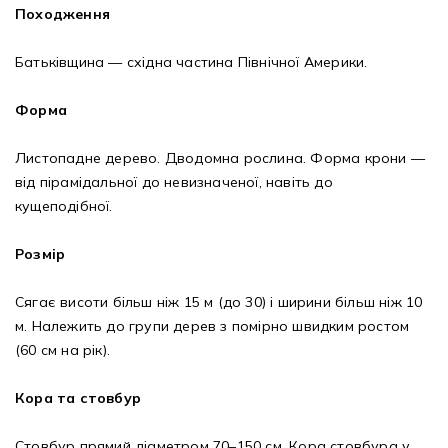
Походження
Батьківщина — східна частина Північної Америки.
Форма
Листопадне дерево. Дводомна рослина. Форма крони —
від пірамідальної до невизначеної, навіть до
кущеподібної.
Розмір
Сягає висоти більш ніж 15 м (до 30) і ширини більш ніж 10
м. Належить до групи дерев з помірно швидким ростом
(60 см на рік).
Кора та стовбур
Стовбур прямий діаметром 70–150 см. Кора стовбура у