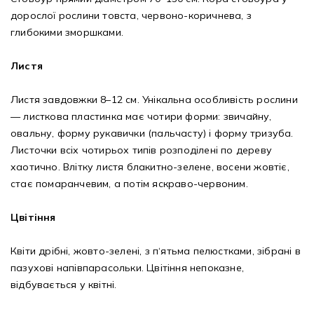
дорослої рослини товста, червоно-коричнева, з
глибокими зморшками.
Листя
Листя завдовжки 8–12 см. Унікальна особливість рослини
— листкова пластинка має чотири форми: звичайну,
овальну, форму рукавички (пальчасту) і форму тризуба.
Листочки всіх чотирьох типів розподілені по дереву
хаотично. Влітку листя блакитно-зелене, восени жовтіє,
стає помаранчевим, а потім яскраво-червоним.
Цвітіння
Квіти дрібні, жовто-зелені, з п‘ятьма пелюстками, зібрані в
пазухові напівпарасольки. Цвітіння непоказне,
відбувається у квітні.