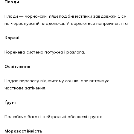
Плоди
Плоди — чорно-сині яйцеподібні кістянки завдовжки 1 см
на червонуватій плодоніжці. Утворюються наприкінці літа.
Корені
Коренева система потужна і розлога.
Освітлення
Надає перевагу відкритому сонцю, але витримує
часткове затінення.
Ґрунт
Полюбляє багаті, нейтральні або кислі ґрунти.
Морозостійкість