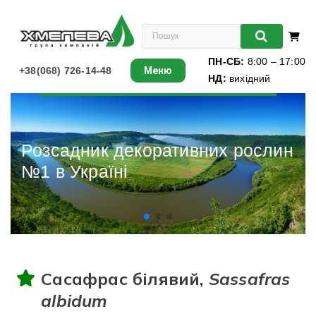
ПН-СБ:
8:00 – 17:00
+38(068) 726-14-48
Меню
НД:
вихідний
Листяні
Хвойні
Різдвяні ялинки
Ліани
Багаторічники
Різдвяні ялинки
Сасафрас білявий,
Sassafras
Виноград
albidum
Книги