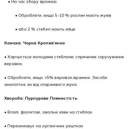
• На час збору врожаю
• Обробляти, якщо 5-10 % рослин мають жуків
• або 2 % стебел мають яйця
Комаха: Чорна Кропив’янка
• Харчується молодими стеблами, спричиняє скручування
верхівок
• Обробляти, якщо >5% верхівок вражені. Засоби
аналогічні, як від спаржевого жука
Хвороба: Пурпурова Плямистість
• Впалі, фіолетові, овальні язви на стеблах
• Перезимовує на органічних рештках