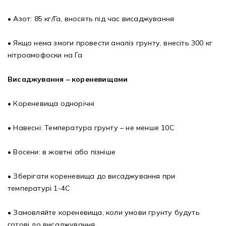
• Азот: 85 кг/Га, вносять під час висаджування
• Якщо нема змоги провести аналіз грунту, внесіть 300 кг
нітроамофоски на Га
Висаджування – кореневищами
• Кореневища однорічні
• Навесні: Температура грунту – не менше 10С
• Восени: в жовтні або пізніше
• Зберігати кореневища до висаджування при
температурі 1-4С
• Замовляйте кореневища, коли умови грунту будуть
готові до висаджування