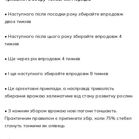
• Наступного після посадки року збирайте впродовж
двох тижнів
• Наступного після цього року збирайте впродовж 4
тижнів
• Ще через рік впродовж 4 тижнів
• І ще наступного збирайте впродовж 8 тижнів
• Це орієнтовні приклади, а насправді тривалість
збирання врожаю залежатиме від стану розвитку рослин
• З кожним збором врожаю нові пагони тоншають.
Практичним правилом є припиняти збір, коли 75% стебел
стануть тонкими як олівець