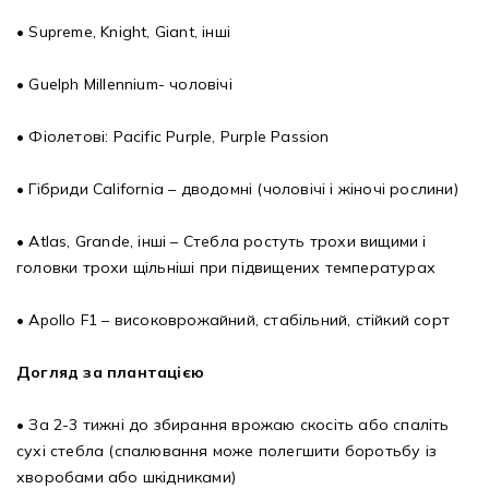
• Supreme, Knight, Giant, інші
• Guelph Millennium- чоловічі
• Фіолетові: Pacific Purple, Purple Passion
• Гібриди California – дводомні (чоловічі і жіночі рослини)
• Atlas, Grande, інші – Стебла ростуть трохи вищими і
головки трохи щільніші при підвищених температурах
• Apollo F1 – високоврожайний, стабільний, стійкий сорт
Догляд за плантацією
• За 2-3 тижні до збирання врожаю скосіть або спаліть
сухі стебла (спалювання може полегшити боротьбу із
хворобами або шкідниками)