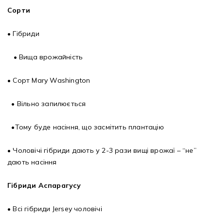
Сорти
• Гібриди
• Вища врожайність
• Сорт Mary Washington
• Вільно запилюється
•Тому буде насіння, що засмітить плантацію
• Чоловічі гібриди дають у 2-3 рази вищі врожаї – “не”
дають насіння
Гібриди Аспарагусу
• Всі гібриди Jersey чоловічі