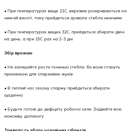
• При температурах вище 21С, верхівки розкриваються на
нижчій висоті, тому прийдеться зривати стебла нижчими
• При температурах вищих 32С, прийдеться збирати двічі
на день, а при 15С раз на 2-3 дні
Збір врожаю
• Не залишайте рости тоненькі стебла, бо вони стануть
приманкою для спаржевих жуків
• В теплий час сезону спаржу прийдеться збирати
щоденно
• Будьте готові до дефіциту робочої сили. Задіюйте всю
можливу допомогу
Тривалість збору чоловічих гібридів