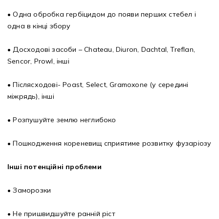
• Одна обробка гербіцидом до появи перших стебел і
одна в кінці збору
• Досходові засоби – Chateau, Diuron, Dachtal, Treflan,
Sencor, Prowl, інші
• Післясходові- Poast, Select, Gramoxone (у середині
міжрядь), інші
• Розпушуйте землю неглибоко
• Пошкодження кореневищ сприятиме розвитку фузаріозу
Інші потенційні проблеми
• Заморозки
• Не пришвидшуйте ранній ріст