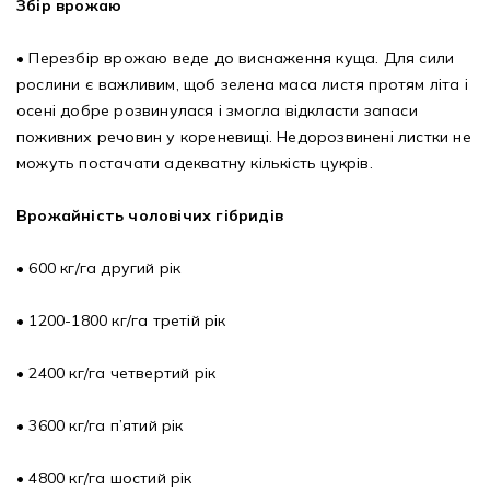
Збір врожаю
• Перезбір врожаю веде до виснаження куща. Для сили
рослини є важливим, щоб зелена маса листя протям літа і
осені добре розвинулася і змогла відкласти запаси
поживних речовин у кореневищі. Недорозвинені листки не
можуть постачати адекватну кількість цукрів.
Врожайність чоловічих гібридів
• 600 кг/га другий рік
• 1200-1800 кг/га третій рік
• 2400 кг/га четвертий рік
• 3600 кг/га п’ятий рік
• 4800 кг/га шостий рік