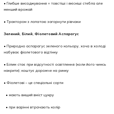
• Глибше висаджування = товстіші і якісніші стебла але
менший врожай
• Трактором з лопатою загорнути рівчаки
Зелений, Білий, Фіолетовий Аспарагус
• Природно аспарагус зеленого кольору, хоча в холоді
набуває фіолетового відтінку
• Білим стає при відсутності освітлення (коли його чимсь
накрити); коштує дорожче на ринку
• Фіолетові – це спеціальні сорти
• мають вищий вміст цукру
• при варінні втрачають колір