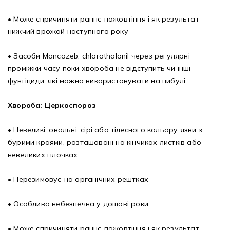
• Може спричиняти раннє пожовтіння і як результат
нижчий врожай наступного року
• Засоби Mancozeb, chlorothalonil через регулярні
проміжки часу поки хвороба не відступить чи інші
фунгіциди, які можна використовувати на цибулі
Хвороба: Церкоспороз
• Невеликі, овальні, сірі або тілесного кольору язви з
бурими краями, розташовані на кінчиках листків або
невеликих гілочках
• Перезимовує на органічних рештках
• Особливо небезпечна у дощові роки
• Може спричиняти раннє пожовтіння і як результат