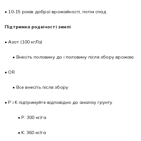
• 10-15 років доброї врожайності, потім спад
Підтримка родючості землі
• Азот (100 кг/Га)
• Внесіть половину до і половину після збору врожаю
• OR
• Все внесіть після збору
• P і K підтримуйте відповідно до аналізу грунту
• P: 300 кг/га
• K: 360 кг/га