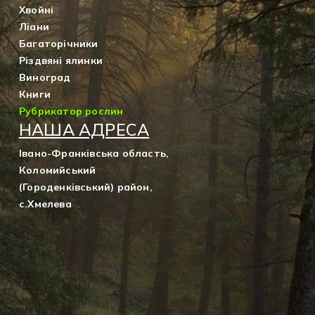
Хвойні
Ліани
Багаторічники
Різдвяні ялинки
Виноград
Книги
Рубрикатор рослин
НАША АДРЕСА
Івано-Франківська область,
Коломийський
(Городенківський) район,
с.Хмелева