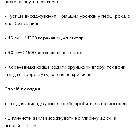
часом стануть великими)
• Густіше висаджування = більший урожай у перші роки, а
далі без різниці
• 45 см = 14300 кореневищ на гектар
• 30 см= 21500 кореневищ на гектар
• Кореневища краще садити бруньками вгору; так вони
швидше проростуть, але це не критично
Спосіб посадки
• Рівці для висаджування треба зробити, як на картоплю
• В глинистій землі висаджувати на глибину 12 см, в
піщаній – 15 см