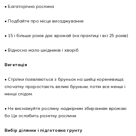
• Багаторічна рослина
• Подбайте про місце висаджування
• 15 і більше років дає врожай (на практиці і всі 25 років)
• Відносно мало шкідників і хворіб
Вегетація
• Стрілки появляються з бруньок на шийці кореневища;
спочатку проростають великі бруньки, потім все менші і
менші слідом.
• Не виснажуйте рослину надмірним збиранням врожаю
бо Це ослабить розетку рослини
Вибір ділянки і підготовка грунту