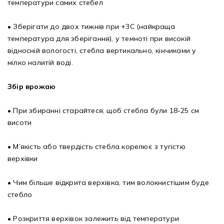
температури самих стебел
• Зберігати до двох тижнів при +3С (найкраща
температура для зберігання), у темноті при високій
відносній вологості, стебла вертикально, кінчиками у
мілко налитій воді.
Збір врожаю
• При збиранні старайтеся, щоб стебла були 18-25 см
висоти
• М’якість або твердість стебла корелює з тугістю
верхівки
• Чим більше відкрита верхівка, тим волокнистішим буде
стебло
• Розкриття верхівок залежить від температури