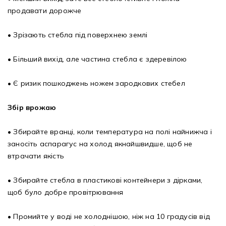
продавати дорожче
• Зрізають стебла під поверхнею землі
• Більший вихід, але частина стебла є здеревілою
• Є ризик пошкоджень ножем зародкових стебел
Збір врожаю
• Збирайте вранці, коли температура на полі найнижча і
заносіть аспарагус на холод якнайшвидше, щоб не
втрачати якість
• Збирайте стебла в пластикові контейнери з дірками,
щоб було добре провітрювання
• Промийте у воді не холоднішою, ніж на 10 градусів від