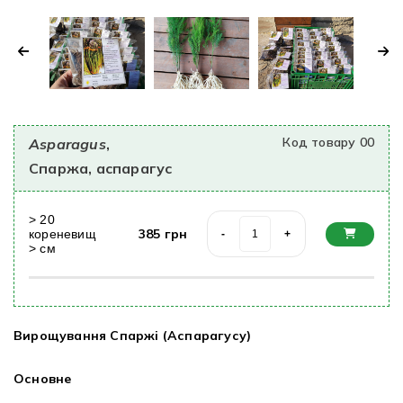
Код товару 00
Asparagus
,
Спаржа, аспарагус
>
20
385
грн
кореневищ
-
+
>
cм
Вирощування
Спаржі (
Аспарагусу
)
Основне