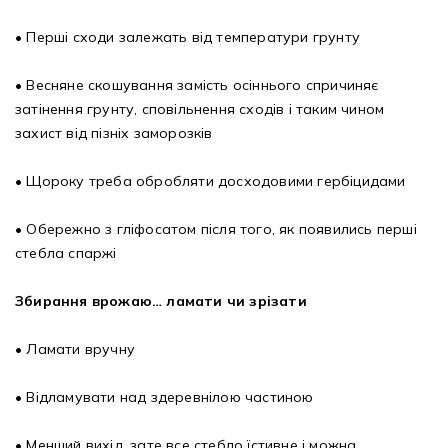
• Перші сходи залежать від температури грунту
• Весняне скошування замість осіннього спричиняє
затінення грунту, сповільнення сходів і таким чином
захист від пізніх заморозків
• Щороку треба обробляти досходовими гербіцидами
• Обережно з гліфосатом після того, як появились перші
стебла спаржі
Збирання врожаю… ламати чи зрізати
• Ламати вручну
• Відламувати над здеревнілою частиною
• Менший вихід, зате все стебло їстивне і можна