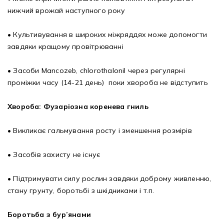
нижчий врожай наступного року
• Культивування в широких міжряддях може допомогти
завдяки кращому провітрюванні
• Засоби Mancozeb, chlorothalonil через регулярні
проміжки часу (14-21 день) поки хвороба не відступить
Хвороба: Фузаріозна коренева гниль
• Викликає гальмування росту і зменшення розмірів
• Засобів захисту не існує
• Підтримувати силу рослин завдяки доброму живленню,
стану грунту, боротьбі з шкідниками і т.п.
Боротьба з бур’янами