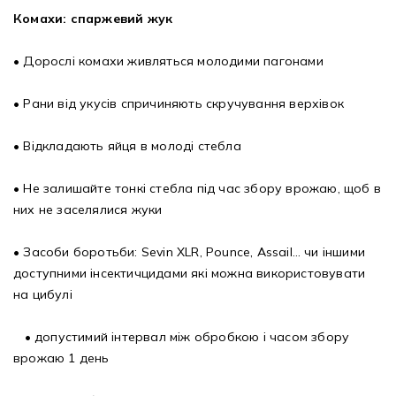
Комахи: спаржевий жук
• Дорослі комахи живляться молодими пагонами
• Рани від укусів спричиняють скручування верхівок
• Відкладають яйця в молоді стебла
• Не залишайте тонкі стебла під час збору врожаю, щоб в
них не заселялися жуки
• Засоби боротьби: Sevin XLR, Pounce, Assail… чи іншими
доступними інсектичцидами які можна використовувати
на цибулі
• допустимий інтервал між обробкою і часом збору
врожаю 1 день