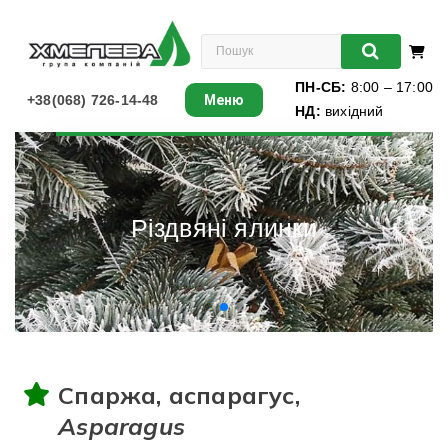
ПН-СБ:
8:00 – 17:00
+38(068) 726-14-48
Меню
НД:
вихідний
Листяні
Хвойні
Різдвяні ялинки
Ліани
Багаторічники
Різдвяні ялинки
Спаржа, аспарагус,
Виноград
Asparagus
Книги