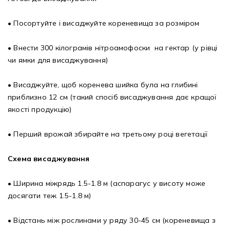
• Посортуйте і висаджуйте кореневища за розміром
• Внести 300 кілограмів нітроамофоски на гектар (у рівці
чи ямки для висаджування)
• Висаджуйте, щоб коренева шийка була на глибині
приблизно 12 см (такий спосіб висаджування дає кращої
якості продукцію)
• Перший врожай збирайте на третьому році вегетації
Схема висаджування
• Ширина міжрядь 1.5-1.8 м (аспарагус у висоту може
досягати теж 1.5-1.8 м)
• Відстань між рослинами у ряду 30-45 см (кореневища з