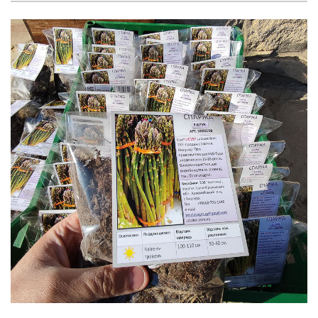
Рубрикатор рослин
Інформація
Про розсадник
Корисна інформація
Новини
Де купити
Оплата та доставка
Гарантії
Контакти