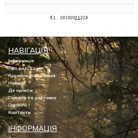
1
18
19
20
22
…
21
НАВІГАЦІЯ
Інформація
Про розсадник
Корисна інформація
Новини
Де купити
Оплата та доставка
Гарантії
Контакти
ІНФОРМАЦІЯ