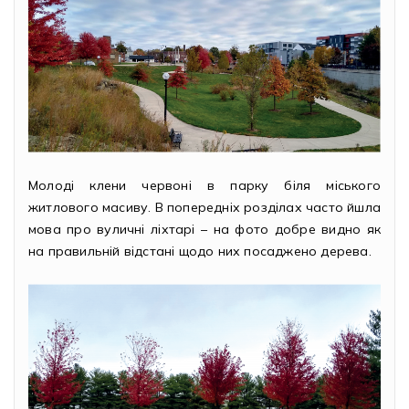
Молоді клени червоні в парку біля міського
житлового масиву. В попередніх розділах часто йшла
мова про вуличні ліхтарі – на фото добре видно як
на правильній відстані щодо них посаджено дерева.