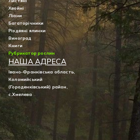
Листяні
Хвойні
Ліани
Багаторічники
Різдвяні ялинки
Виноград
Книги
Рубрикатор рослин
НАША АДРЕСА
Івано-Франківська область,
Коломийський
(Городенківський) район,
с.Хмелева