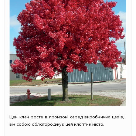
Цей клен росте в промзоні серед виробничих цехів, і
він собою облагороджує цей клаптик міста.