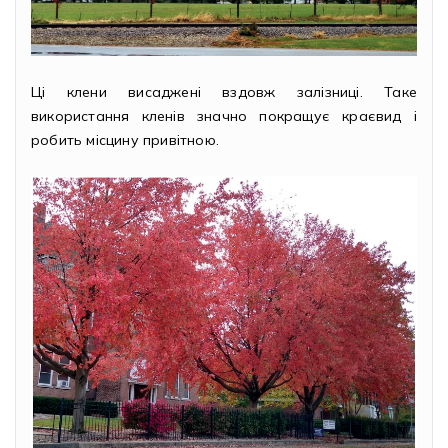
Ці клени висаджені вздовж залізниці. Таке
використання кленів значно покращує краєвид і
робить місцину привітною.