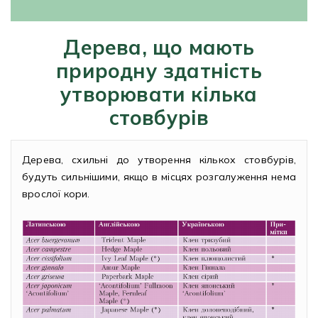
Рубрикатор рослин
Дерева, що мають
природну здатність
Інформація
утворювати кілька
Про розсадник
стовбурів
Корисна інформація
Дерева, схильні до утворення кількох стовбурів,
Новини
будуть сильнішими, якщо в місцях розгалуження нема
врослої кори.
Де купити
Оплата та доставка
Гарантії
Контакти