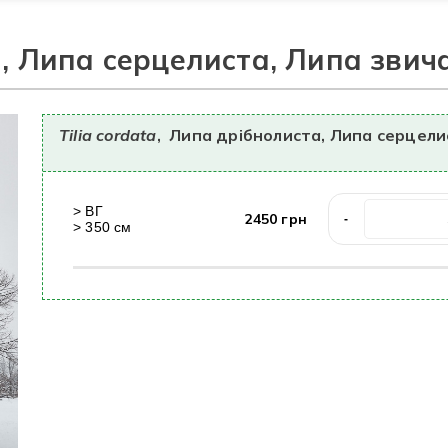
, Липа серцелиста, Липа звич
Tilia cordata
,
Липа дрібнолиста, Липа серцели
>
ВГ
2450
грн
-
>
350
cм