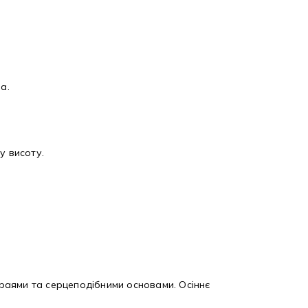
а.
у висоту.
 краями та серцеподібними основами. Осіннє