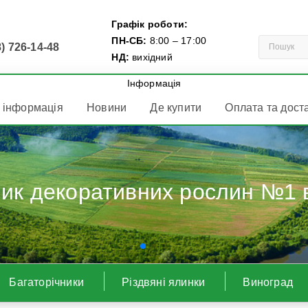
Графік роботи:
ПН-СБ:
8:00 – 17:00
) 726-14-48
НД:
вихідний
Інформація
 інформація
Новини
Де купити
Оплата та дост
вних рослин №1 в Україні
Багаторічники
Різдвяні ялинки
Виноград