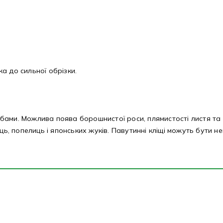
а до сильної обрізки.
бами. Можлива поява борошнистої роси, плямистості листя та 
ць, попелиць і японських жуків. Павутинні кліщі можуть бути не