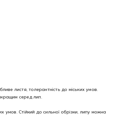
ливе листя, толерантність до міських умов.
йкращим серед лип.
х умов. Стійкий до сильної обрізки, липу можна