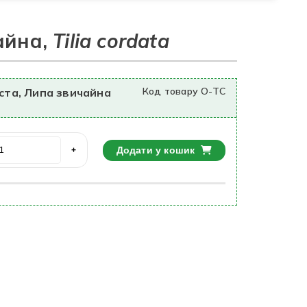
айна,
Tilia cordata
Код товару O-TС
ста, Липа звичайна
Додати у кошик
+