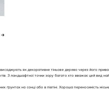
 висаджують як декоративне тіньове дерево через його приваб
ів. З ландшафтної точки зору багато хто вважає цей вид на
х ґрунтах на сонці або в півтіні. Хороша переносимість міськи