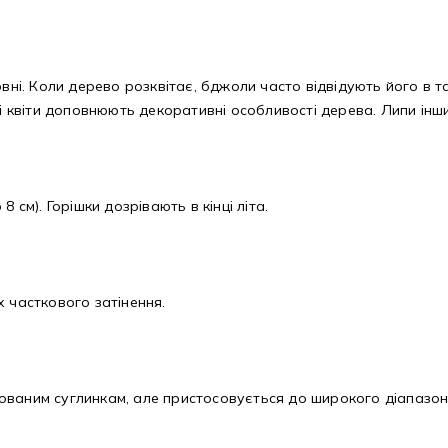
вні. Коли дерево розквітає, бджоли часто відвідують його в та
ті квіти доповнюють декоративні особливості дерева. Липи ін
 см). Горішки дозрівають в кінці літа.
х часткового затінення.
ованим суглинкам, але пристосовується до широкого діапазон