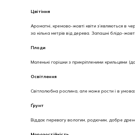
Цвітіння
Ароматні, кремово-жовті квіти з’являються в чер
за кілька метрів від дерева. Запашні блідо-жов
Плоди
Маленькі горішки з прикріпленими крильцями (до 8
Освітлення
Світлолюбна рослина, але може рости і в умова
Ґрунт
Віддає перевагу вологим, родючим, добре дрен
Морозостійкість