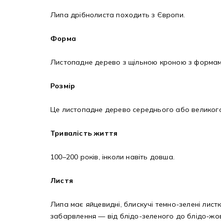
Липа дрібнолиста походить з Європи.
Форма
Листопадне дерево з щільною кроною з формами
Розмір
Це листопадне дерево середнього або великого р
Тривалість життя
100–200 років, інколи навіть довша.
Листя
Липа має яйцевидні, блискучі темно-зелені лист
забарвлення — від блідо-зеленого до блідо-жо