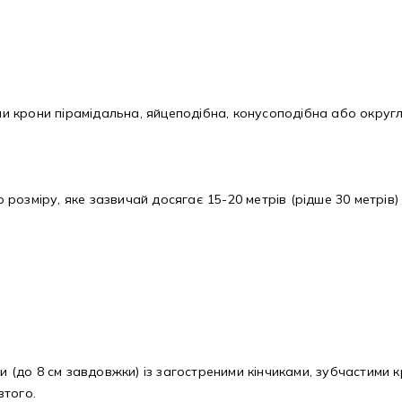
 крони пірамідальна, яйцеподібна, конусоподібна або округл
озміру, яке зазвичай досягає 15-20 метрів (рідше 30 метрів) 
ки (до 8 см завдовжки) із загостреними кінчиками, зубчастими
втого.