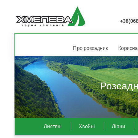
+38(068
Про розсадник
Корисна
Розсадник декорати
Листяні
Хвойні
Ліани