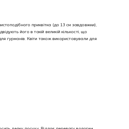
листоподібного приквітка (до 13 см завдовжки),
відують його в такій великій кількості, що
 для гурманів. Квіти також використовували для
осить деяку посуху. Віддає перевагу вологим,