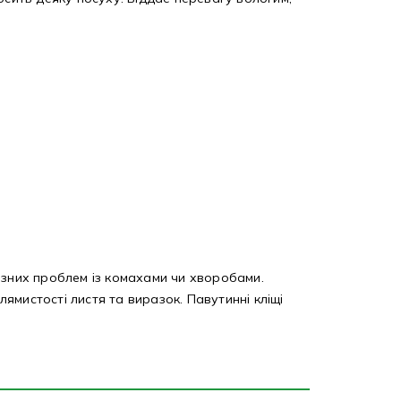
озних проблем із комахами чи хворобами.
ямистості листя та виразок. Павутинні кліщі