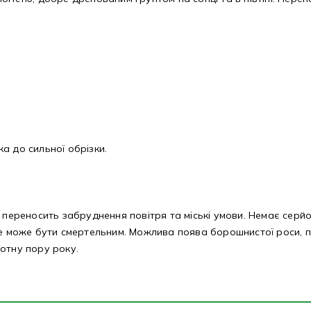
а до сильної обрізки.
о переносить забруднення повітря та міські умови. Немає серй
е може бути смертельним. Можлива поява борошнистої роси, пл
отну пору року.