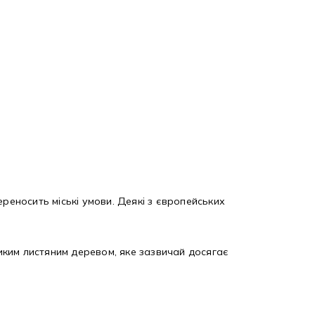
еносить міські умови. Деякі з європейських
иким листяним деревом, яке зазвичай досягає