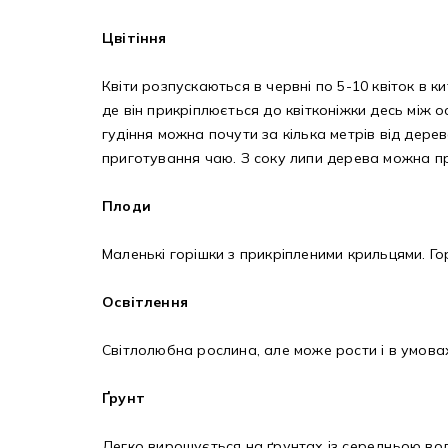
Цвітіння
Квіти розпускаються в червні по 5-10 квіток в к
де він прикріплюється до квітконіжки десь між о
гудіння можна почути за кілька метрів від дерев
приготування чаю. З соку липи дерева можна п
Плоди
Маленькі горішки з прикріпленими крильцями. Гор
Освітлення
Світлолюбна рослина, але може рости і в умова
Ґрунт
Легко вирощується на ґрунтах із середньою воло