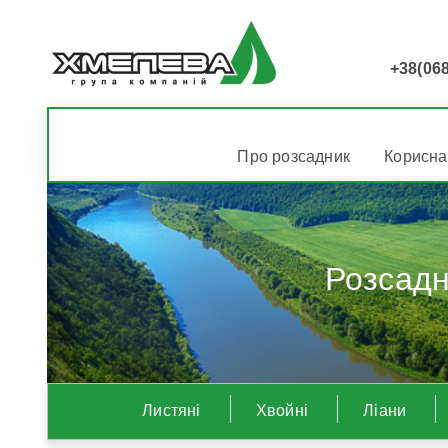
+38(068
Про розсадник
Корисна
Розсадн
Листяні
Хвойні
Ліани