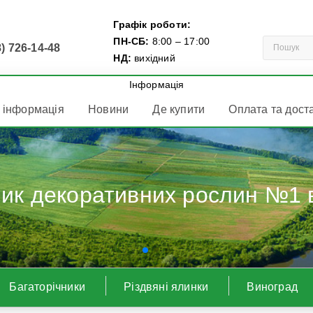
Графік роботи:
ПН-СБ:
8:00 – 17:00
) 726-14-48
НД:
вихідний
Інформація
 інформація
Новини
Де купити
Оплата та дост
ик декоративних рослин №1 в
Багаторічники
Різдвяні ялинки
Виноград