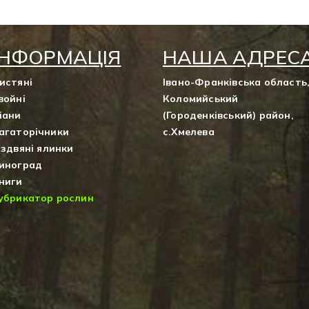
ІНФОРМАЦІЯ
НАША АДРЕС
истяні
Івано-Франківська область
войні
Коломийський
іани
(Городенківський) район,
агаторічники
с.Хмелева
іздвяні ялинки
иноград
ниги
убрикатор рослин