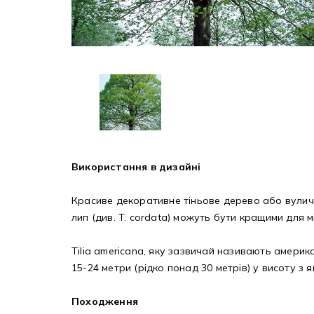
Використання в дизайні
Красиве декоративне тіньове дерево або вуличн
лип (див. T. cordata) можуть бути кращими для м
Tilia americana, яку зазвичай називають амери
15-24 метри (рідко понад 30 метрів) у висоту з
Походження