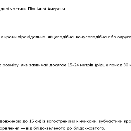
дної частини Північної Америки.
 крони пірамідальна, яйцеподібна, конусоподібна або округл
озміру, яке зазвичай досягає 15-24 метрів (рідше понад 30 м
 (довжиною до 15 см) із загостреними кінчиками, зубчастими к
арвлення — від блідо-зеленого до блідо-жовтого.