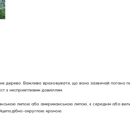
е дерево. Важливо враховувати, що воно зазвичай погано пер
іст з несприятливим довкіллям.
канською липою або американською липою, є середнім або вел
 яйцеподібно-округлою кроною.