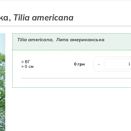
ка,
Tilia americana
Tilia americana
,
Липа американська
>
ВГ
0
грн
-
>
0
cм