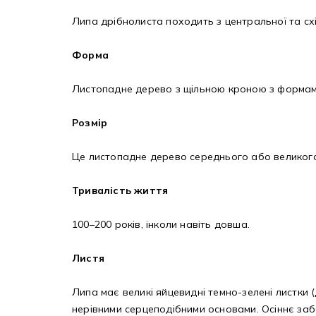
Липа дрібнолиста походить з центральної та схі
Форма
Листопадне дерево з щільною кроною з формами
Розмір
Це листопадне дерево середнього або великого р
Тривалість життя
100–200 років, інколи навіть довша.
Листя
Липа має великі яйцевидні темно-зелені листки
нерівними серцеподібними основами. Осіннє заб