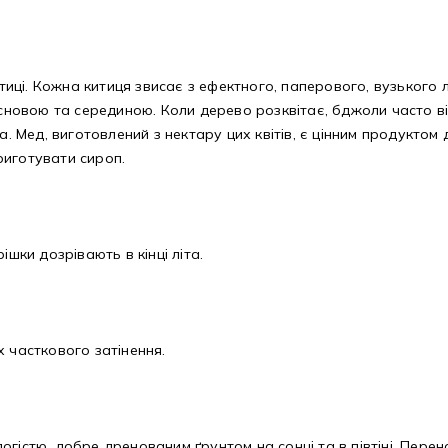
итиці. Кожна китиця звисає з ефектного, паперового, вузького 
сновою та серединою. Коли дерево розквітає, бджоли часто від
а. Мед, виготовлений з нектару цих квітів, є цінним продуктом
риготувати сироп.
ішки дозрівають в кінці літа.
х часткового затінення.
гістю, добре дренованим ґрунтом на сонці та в півтіні. Перен