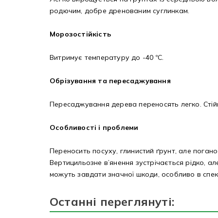
родючим, добре дренованим суглинкам.
Морозостійкість
Витримує температуру до -40 ºС.
Обрізування та пересаджування
Пересаджування дерева переносять легко. Стійк
Особливості і проблеми
Переносить посуху, глинистий ґрунт, але поган
Вертицильозне в’янення зустрічається рідко, ал
можуть завдати значної шкоди, особливо в спек
Останні переглянуті: