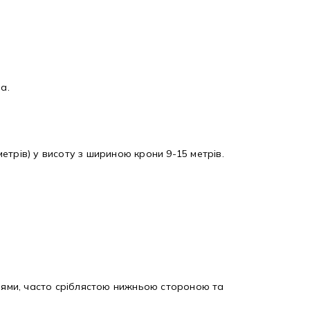
а.
етрів) у висоту з шириною крони 9-15 метрів.
раями, часто сріблястою нижньою стороною та