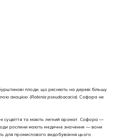
бурштинові плоди, що рясніють на дереві більшу
білою акацією (
Robinia pseudoacacia
). Софора не
шні суцвіття та мають легкий аромат. Софора —
 плоди рослини мають медичне значення — вони
вують для промислового видобування цього