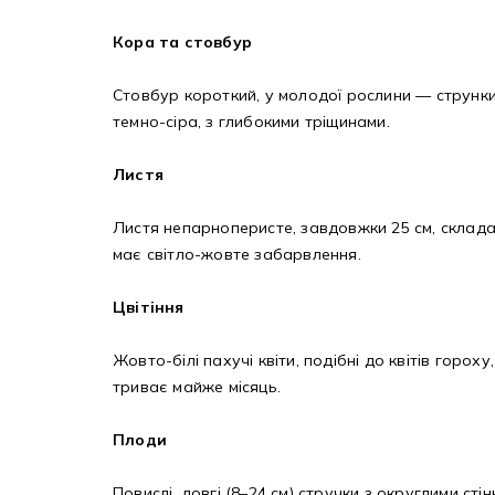
Кора та стовбур
Стовбур короткий, у молодої рослини — струнки
темно-сіра, з глибокими тріщинами.
Листя
Листя непарноперисте, завдовжки 25 см, складає
має світло-жовте забарвлення.
Цвітіння
Жовто-білі пахучі квіти, подібні до квітів горох
триває майже місяць.
Плоди
Повислі, довгі (8–24 см) стручки з округлими ст