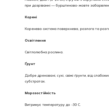
при дозріванні — бурштиново-жовте забарвлення
Корені
Коренева система поверхнева, розлога та розг
Освітлення
Світлолюбна рослина.
Ґрунт
Добре дреновані, сухі, свіжі ґрунти, від слабо
субстратах.
Морозостійкість
Витримує температуру до -30 С.