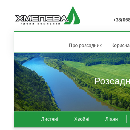
+38(068
Про розсадник
Корисна
Розсадн
Листяні
Хвойні
Ліани