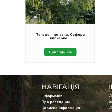
Пагода японська, Софора
японська...
Докладніше
НАВІГАЦІЯ
Л
Інформація
Про розсадник
Х
Корисна інформація
Л