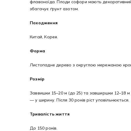
флавоноїда. Плоди софори мають декоративний в
збагачує ґрунт азотом.
Походження
Китай, Корея.
Форма
Листопадне дерево з округлою мережаною кро
Розмір
Заввишки 15–20 м (до 25) та завширшки 12–18 м (
— у ширину. Після 30 років ріст уповільнюється.
Тривалість життя
До 150 років.