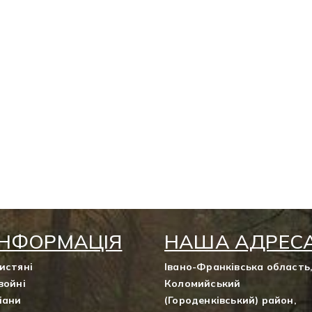
ІНФОРМАЦІЯ
НАША АДРЕС
истяні
Івано-Франківська область
войні
Коломийський
іани
(Городенківський) район,