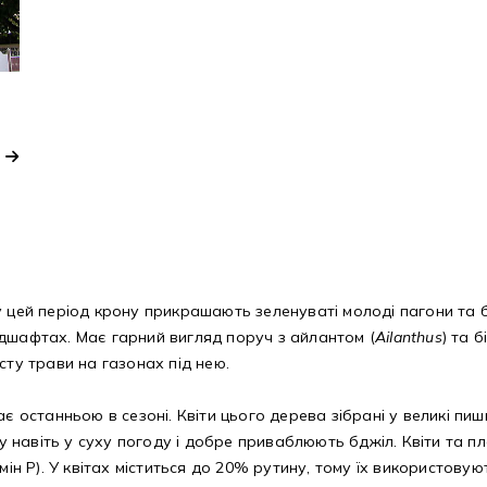
у цей період крону прикрашають зеленуваті молоді пагони та 
дшафтах. Має гарний вигляд поруч з айлантом (
Ailanthus
) та 
сту трави на газонах під нею.
є останньою в сезоні. Квіти цього дерева зібрані у великі пи
ару навіть у суху погоду і добре приваблюють бджіл. Квіти та
амін Р). У квітах міститься до 20% рутину, тому їх використо