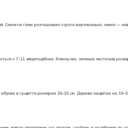
й. Скелетні гілки розташовані строго вертикально, нижні — 
ться з 7–11 яйцеподібних, блискучих, зелених листочків розмі
у, зібрані в суцвіття розміром 20–25 см. Дерево зацвітає на 10–
інками, мають перетяжки, що, власне, і робить їх подібними до 