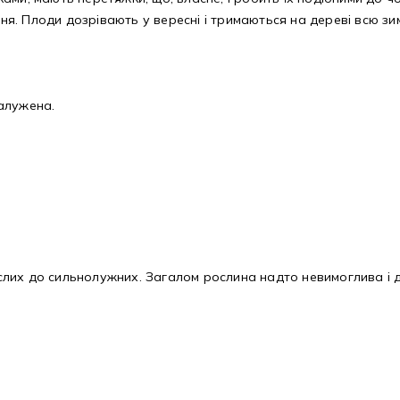
. Плоди дозрівають у вересні і тримаються на дереві всю зи
алужена.
кислих до сильнолужних. Загалом рослина надто невимоглива і д