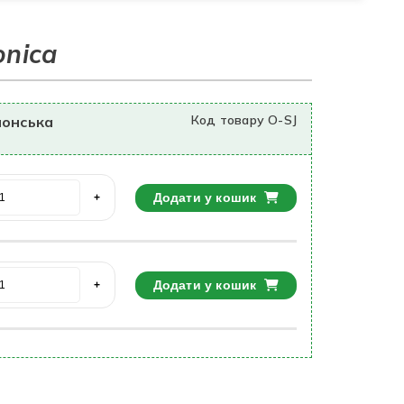
onica
Код товару O-SJ
понська
Додати у кошик
+
Додати у кошик
+