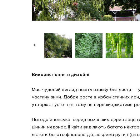
Використання в дизайні
Має чудовий вигляд навіть взимку без листя — 
частину зими. Добре росте в урбаністичних лан
утворює густої тіні, тому не перешкоджатиме ро
Пагода японська серед всіх інших дерев зацвіта
цінний медонос. ЇЇ квіти виділяють багато нект
містять багато флавоноїдів, зокрема рутин (віт