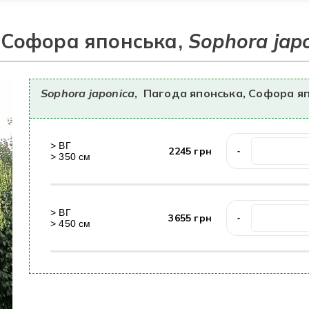
 Софора японська,
Sophora jap
Sophora japonica
,
Пагода японська, Софора я
>
ВГ
2245
грн
-
>
350
cм
>
ВГ
3655
грн
-
>
450
cм