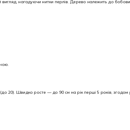
игляд, нагадуючи нитки перлів. Дерево належить до бобових, т
ною.
до 20). Швидко росте — до 90 см на рік перші 5 років, згодом 