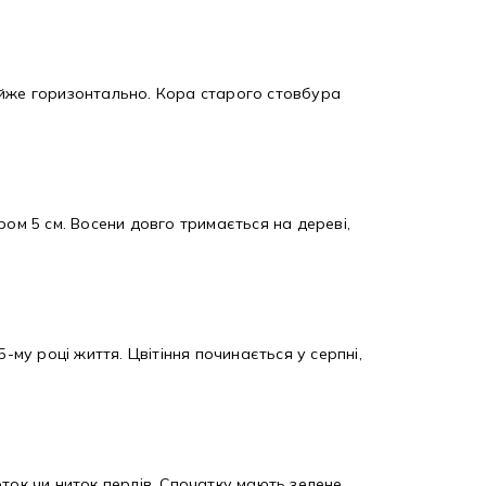
майже горизонтально. Кора старого стовбура
ром 5 см. Восени довго тримається на дереві,
15-му році життя. Цвітіння починається у серпні,
чоток чи ниток перлів. Спочатку мають зелене,