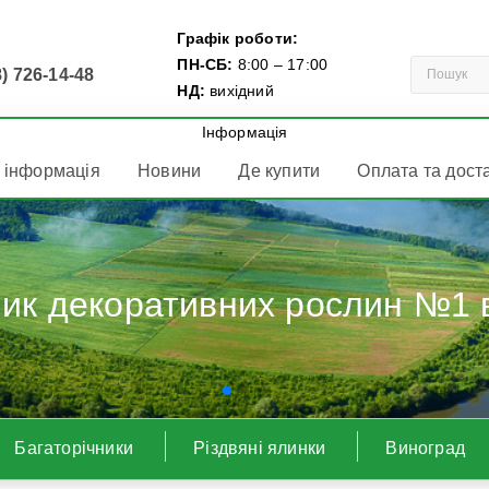
Графік роботи:
ПН-СБ:
8:00 – 17:00
) 726-14-48
НД:
вихідний
Інформація
 інформація
Новини
Де купити
Оплата та дост
ик декоративних рослин №1 в
Багаторічники
Різдвяні ялинки
Виноград