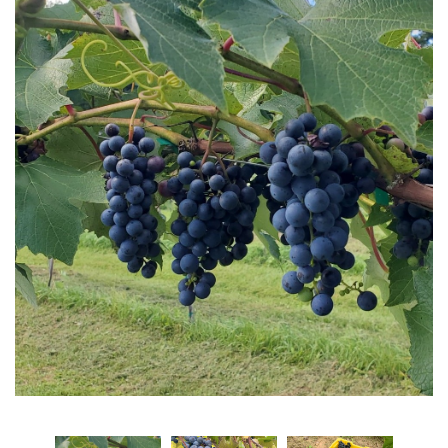
Рубрикатор рослин
Інформація
Про розсадник
Корисна інформація
Новини
Де купити
Оплата та доставка
Гарантії
Контакти