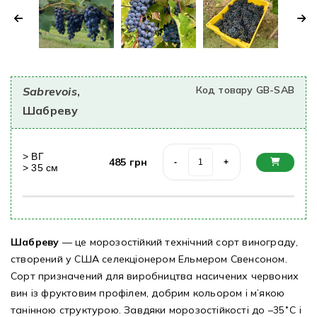
Код товару GB-SAB
Sabrevois
,
Шабреву
>
ВГ
485
грн
-
+
>
35
cм
Шабреву
— це морозостійкий технічний сорт винограду,
створений у США селекціонером Ельмером Свенсоном.
Сорт призначений для виробництва насичених червоних
вин із фруктовим профілем, добрим кольором і м’якою
танінною структурою. Завдяки морозостійкості до –35˚C і