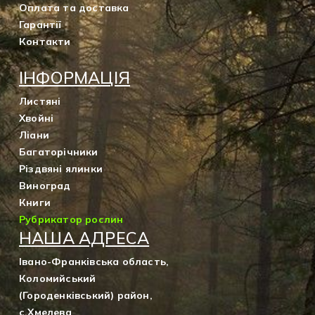
Оплата та доставка
Гарантії
Контакти
ІНФОРМАЦІЯ
Листяні
Хвойні
Ліани
Багаторічники
Різдвяні ялинки
Виноград
Книги
Рубрикатор рослин
НАША АДРЕСА
Івано-Франківська область,
Коломийський
(Городенківський) район,
с.Хмелева