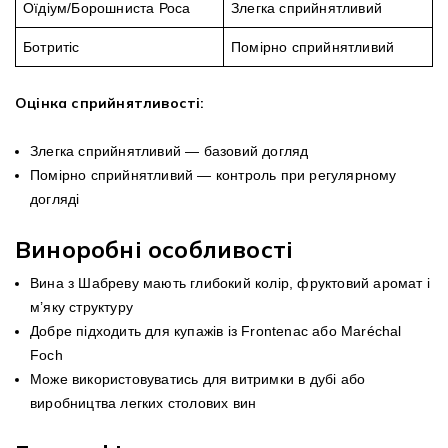
Оїдіум/Борошниста Роса
Злегка сприйнятливий
Ботритіс
Помірно сприйнятливий
Оцінка сприйнятливості:
Злегка сприйнятливий — базовий догляд
Помірно сприйнятливий — контроль при регулярному
догляді
Виноробні особливості
Вина з Шабреву мають глибокий колір, фруктовий аромат і
м’яку структуру
Добре підходить для купажів із Frontenac або Maréchal
Foch
Може використовуватись для витримки в дубі або
виробництва легких столових вин