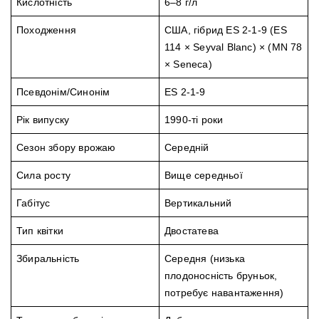
Кислотність
6–8 г/л
Походження
США, гібрид ES 2-1-9 (ES
114 × Seyval Blanc) × (MN 78
× Seneca)
Псевдонім/Синонім
ES 2-1-9
Рік випуску
1990-ті роки
Сезон збору врожаю
Середній
Сила росту
Вище середньої
Габітус
Вертикальний
Тип квітки
Двостатева
Збиральність
Середня (низька
плодоносність бруньок,
потребує навантаження)