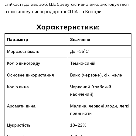
стійкості до хвороб, Шабреву активно використовується
в північному виноградарстві США та Канади.
Характеристики:
Параметр
Значення
Морозостійкість
До –35˚C
Колір винограду
Темно-синій
Основне використання
Вино (червоне), сік, желе
Колір вина
Червоний (глибокий,
насичений)
Аромати вина
Малина, червоні ягоди, легкі
пряні ноти
Цукристість
18–22%