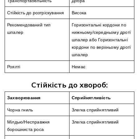
Транспортабельність
Добра
Стійкість до розтріскування
Висока
Рекомендований тип
Горизонтальні кордони по
шпалер
нижньому/середньому дроті
шпалер або Горизонтальні
кордони по верхньому дроті
шпалер
Роялті
Немає
Стійкість до хвороб:
Захворювання
Сприйнятливість
Чорна гниль
Злегка сприйнятливий
Мілдью/Несправжня
Злегка сприйнятливий
борошниста роса