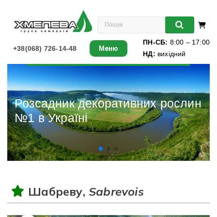
ПН-СБ:
8:00 – 17:00
+38(068) 726-14-48
Меню
НД:
вихідний
Листяні
Хвойні
Розсадник декоративних рослин
№1 в Україні
Ліани
Багаторічники
Різдвяні ялинки
Шабреву,
Sabrevois
Виноград
Книги