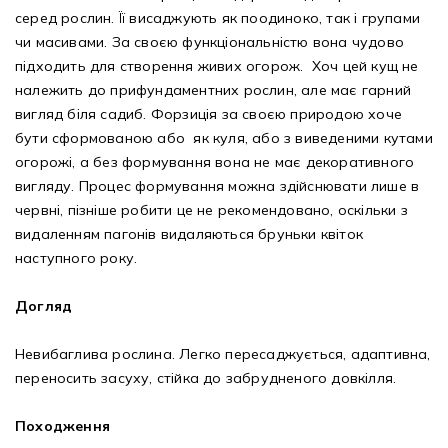
серед рослин. Її висаджують як поодиноко, так і групами
чи масивами. За своєю функціональністю вона чудово
підходить для створення живих огорож. Хоч цей кущ не
належить до прифундаментних рослин, але має гарний
вигляд біля садиб. Форзиція за своєю природою хоче
бути сформованою або як куля, або з виведеними кутами
огорожі, а без формування вона не має декоративного
вигляду. Процес формування можна здійснювати лише в
червні, пізніше робити це не рекомендовано, оскільки з
видаленням пагонів видаляються бруньки квіток
наступного року.
Догляд
Невибаглива рослина. Легко пересаджується, адаптивна,
переносить засуху, стійка до забрудненого довкілля.
Походження