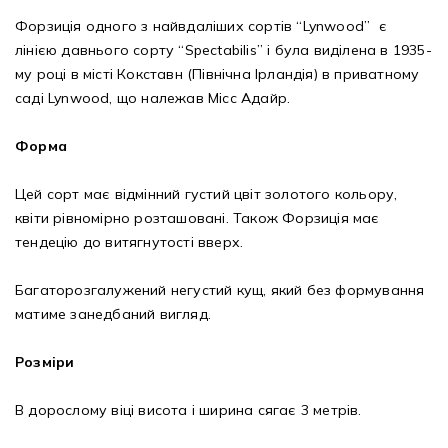
Форзиція одного з найвдаліших сортів “Lynwood” є
лінією давнього сорту “Spectabilis” і була виділена в 1935-
му році в місті Кокставн (Північна Ірландія) в приватному
саді Lynwood, що належав Місс Адайр.
Форма
Цей сорт має відмінний густий цвіт золотого кольору,
квіти рівномірно розташовані. Також Форзиція має
тендецію до витягнутості вверх.
Багаторозгалужений негустий кущ, який без формування
матиме занедбаний вигляд.
Розміри
В дорослому віці висота і ширина сягає 3 метрів.