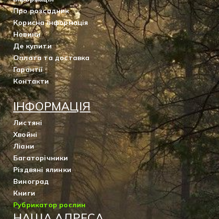
Про розсадник
Корисна інформація
Новини
Де купити
Оплата та доставка
Гарантії
Контакти
ІНФОРМАЦІЯ
Листяні
Хвойні
Ліани
Багаторічники
Різдвяні ялинки
Виноград
Книги
Рубрикатор рослин
НАША АДРЕСА