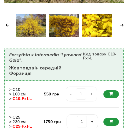
Код товару C10-
Forsythia x intermedia 'Lynwood
FxI-L
Gold'
,
Жовтодзвін середній,
Форзиція
>
С10
550
грн
>
160
cм
-
+
>
C10-FxI-L
>
С25
1750
грн
>
230
cм
-
+
>
C25-FxI-L