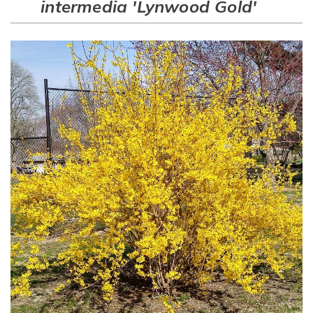
intermedia 'Lynwood Gold'
Рубрикатор рослин
Інформація
Про розсадник
Корисна інформація
Новини
Де купити
Оплата та доставка
Гарантії
Контакти