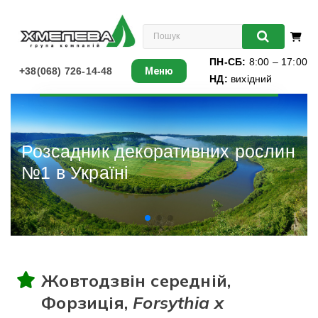
ПН-СБ:
8:00 – 17:00
+38(068) 726-14-48
Меню
НД:
вихідний
Листяні
Хвойні
Різдвяні ялинки
Ліани
Багаторічники
Різдвяні ялинки
Жовтодзвін середній,
Виноград
Форзиція,
Forsythia x
Книги