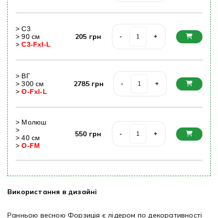
>
С3
205
грн
>
90
cм
-
+
>
C3-FxI-L
>
ВГ
2785
грн
>
300
cм
-
+
>
О-FxI-L
>
Молюш
>
550
грн
-
+
>
40
cм
>
O-FM
Використання в дизайні
Ранньою весною Форзиція є лідером по декоративності