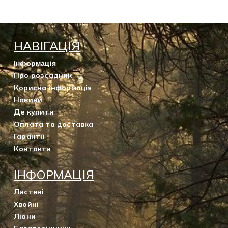
Рубрикатор рослин
НАВІГАЦІЯ
Інформація
Інформація
Про розсадник
Про розсадник
Корисна інформація
Корисна інформація
Новини
Де купити
Новини
Оплата та доставка
Гарантії
Де купити
Контакти
Оплата та доставка
ІНФОРМАЦІЯ
Листяні
Гарантії
Хвойні
Ліани
Контакти