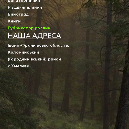
Багаторічники
Різдвяні ялинки
Виноград
Книги
Рубрикатор рослин
НАША АДРЕСА
Івано-Франківська область,
Коломийський
(Городенківський) район,
с.Хмелева