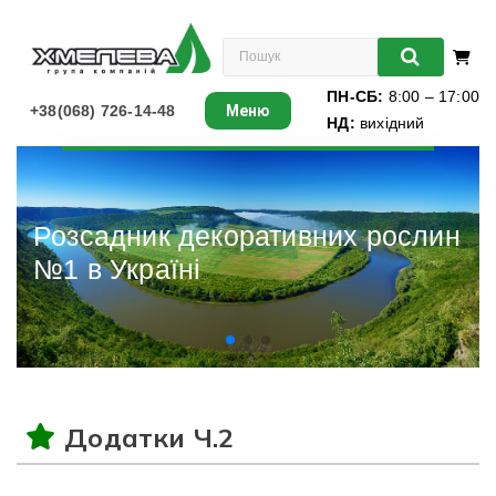
ПН-СБ:
8:00 – 17:00
+38(068) 726-14-48
Меню
НД:
вихідний
Листяні
Хвойні
Розсадник декоративних рослин
№1 в Україні
Ліани
Багаторічники
Різдвяні ялинки
Додатки Ч.2
Виноград
Книги