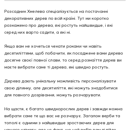
Розсадник Хмелева спеціалізується на постачанні
Рубрикатор рослин
декоративних дерев по всій країні. Тут ми коротко
розкажемо про дерева, які ростуть найшвидше, і які
Інформація
серед них варто садити, а які ні.
Про розсадник
Якщо вам не хочеться чекати роками чи навіть
десятиліттями, щоб побачити, як посаджене вами дерево
Корисна інформація
досягне своєї повної слави, то серед розмаїття дерев ви
маєте вибрати саме ті дерева, які швидко ростуть.
Новини
Дерева дають унікальну можливість персоналізувати
Де купити
свою ділянку, але десятиліття, які можуть знадобитися
для повного дозрівання, можуть розчарувати.
Оплата та доставка
На щастя, є багато швидкорослих дерев і завжди можна
Гарантії
вибрати саме те що вас не розчарує. Загалом верби та
тополі є одними з найшвидше зростаючих дерев для
Контакти
нашого клімату, але не факт, що цей вибір вам підійде