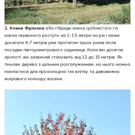
2. Клени Фрімана
або гібриди клена сріблястого та
клена червоного ростуть на 1-1.5 метри на рік і може
досягати 4-7 метрів уже протягом трьох років після
посадки півтораметрового саджанця. Коли він досягає
зрілості, він зазвичай становить від 12 до 15 метрів. Як
тіньове дерево з щільним розгалуженням, на нього можна
покластися для прохолодної тіні влітку та дивовижно
яскравого кольору восени.