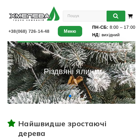
ПН-СБ:
8:00 – 17:00
+38(068) 726-14-48
Меню
НД:
вихідний
Листяні
Хвойні
Різдвяні ялинки
Ліани
Багаторічники
Різдвяні ялинки
Найшвидше зростаючі
Виноград
дерева
Книги