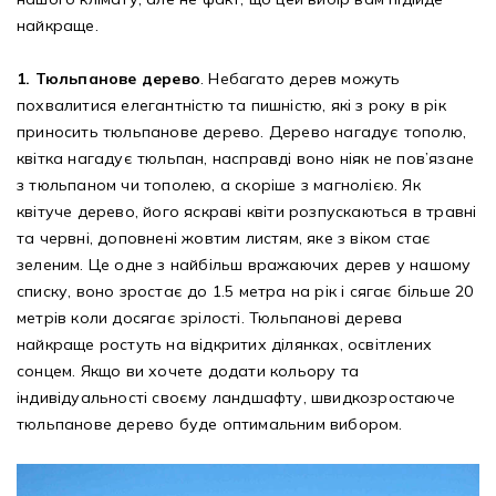
найкраще.
1. Тюльпанове дерево
. Небагато дерев можуть
похвалитися елегантністю та пишністю, які з року в рік
приносить тюльпанове дерево. Дерево нагадує тополю,
квітка нагадує тюльпан, насправді воно ніяк не пов’язане
з тюльпаном чи тополею, а скоріше з магнолією. Як
квітуче дерево, його яскраві квіти розпускаються в травні
та червні, доповнені жовтим листям, яке з віком стає
зеленим. Це одне з найбільш вражаючих дерев у нашому
списку, воно зростає до 1.5 метра на рік і сягає більше 20
метрів коли досягає зрілості. Тюльпанові дерева
найкраще ростуть на відкритих ділянках, освітлених
сонцем. Якщо ви хочете додати кольору та
індивідуальності своєму ландшафту, швидкозростаюче
тюльпанове дерево буде оптимальним вибором.