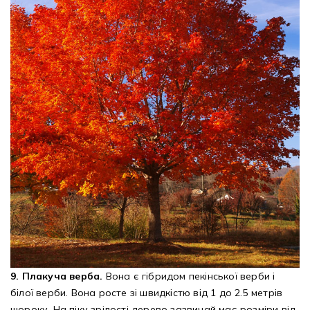
9. Плакуча верба.
Вона є гібридом пекінської верби і
білої верби. Вона росте зі швидкістю від 1 до 2.5 метрів
щороку. На піку зрілості дерево зазвичай має розміри від