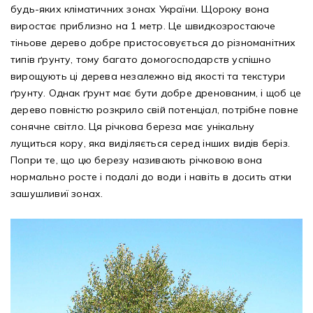
будь-яких кліматичних зонах України. Щороку вона
виростає приблизно на 1 метр. Це швидкозростаюче
тіньове дерево добре пристосовується до різноманітних
типів ґрунту, тому багато домогосподарств успішно
вирощують ці дерева незалежно від якості та текстури
ґрунту. Однак ґрунт має бути добре дренованим, і щоб це
дерево повністю розкрило свій потенціал, потрібне повне
сонячне світло. Ця річкова береза має унікальну
лущиться кору, яка виділяється серед інших видів беріз.
Попри те, що цю березу називають річковою вона
нормально росте і подалі до води і навіть в досить атки
зашушливиї зонах.