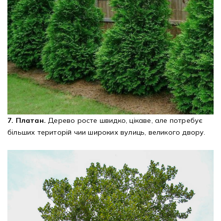
7. Платан.
Дерево росте швидко, цікаве, але потребує
більших територій чии широких вулиць, великого двору.