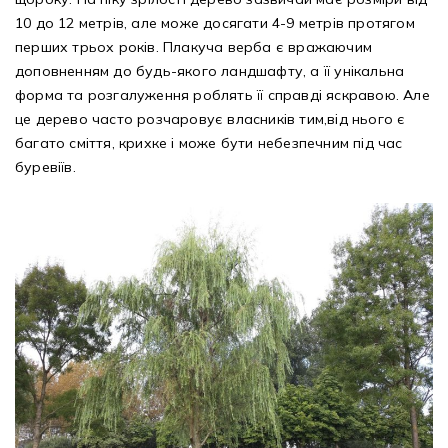
10 до 12 метрів, але може досягати 4-9 метрів протягом
перших трьох років. Плакуча верба є вражаючим
доповненням до будь-якого ландшафту, а її унікальна
форма та розгалуження роблять її справді яскравою. Але
це дерево часто розчаровує власників тим,від нього є
багато сміття, крихке і може бути небезпечним під час
буревіїв.