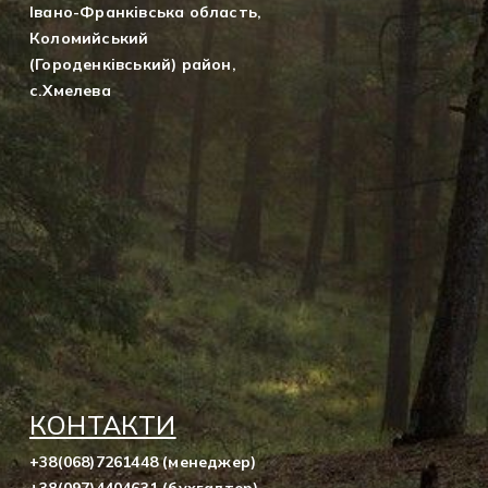
Івано-Франківська область,
Коломийський
(Городенківський) район,
с.Хмелева
КОНТАКТИ
+38(068)7261448 (менеджер)
+38(097)4404631 (бухгалтер)