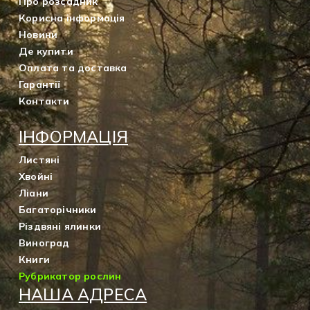
Про розсадник
Корисна інформація
Новини
Де купити
Оплата та доставка
Гарантії
Контакти
ІНФОРМАЦІЯ
Листяні
Хвойні
Ліани
Багаторічники
Різдвяні ялинки
Виноград
Книги
Рубрикатор рослин
НАША АДРЕСА