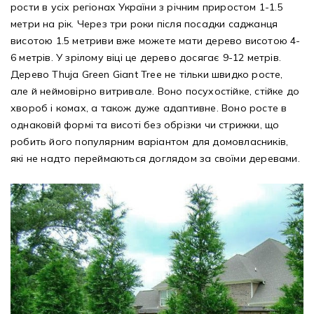
рости в усіх регіонах України з річним приростом 1-1.5
метри на рік. Через три роки після посадки саджанця
висотою 1.5 метриви вже можете мати дерево висотою 4-
6 метрів. У зрілому віці це дерево досягає 9-12 метрів.
Дерево Thuja Green Giant Tree не тільки швидко росте,
але й неймовірно витривале. Воно посухостійке, стійке до
хвороб і комах, а також дуже адаптивне. Воно росте в
однаковій формі та висоті без обрізки чи стрижки, що
робить його популярним варіантом для домовласників,
які не надто переймаються доглядом за своїми деревами.