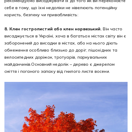
рекомендуємо висаджувати їх до того як ви переконаєте
себе в тому, що їхні недоліки не нівелюють потенційну
користь, безпеку чи привабливість:
8. Клен гостролистий або клен норвезький.
Він часто
висаджується в Україні, хоча в багатьох містах світу він є
заборонений до висадки в містах, або на нього діють
обмеження особливо близько до доріг, пішохідних та
велосипедних доріжок, тротуарів, паркувальних
майданчиків.Основний недолік – дерево є джерелом
сміття і поганого запаху від гнилого листя восени.