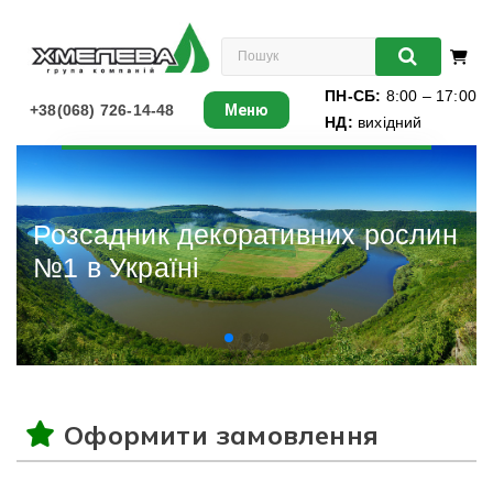
ПН-СБ:
8:00 – 17:00
+38(068) 726-14-48
Меню
НД:
вихідний
Листяні
Хвойні
Розсадник декоративних рослин
№1 в Україні
Ліани
Багаторічники
Різдвяні ялинки
Оформити замовлення
Виноград
Книги