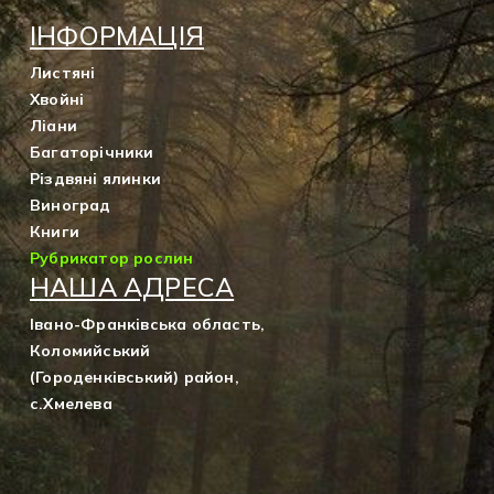
ІНФОРМАЦІЯ
Листяні
Хвойні
Ліани
Багаторічники
Різдвяні ялинки
Виноград
Книги
Рубрикатор рослин
НАША АДРЕСА
Івано-Франківська область,
Коломийський
(Городенківський) район,
с.Хмелева