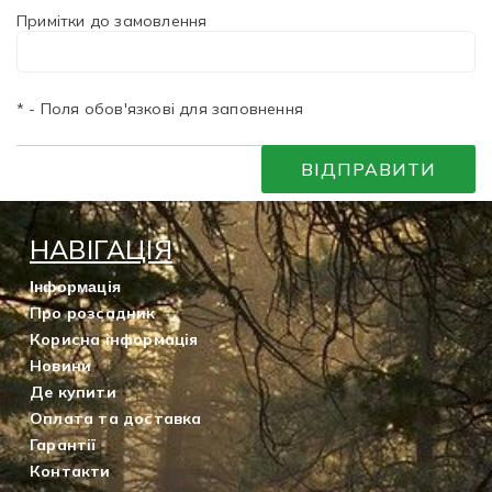
Примітки до замовлення
* - Поля обов'язкові для заповнення
НАВІГАЦІЯ
Інформація
Про розсадник
Корисна інформація
Новини
Де купити
Оплата та доставка
Гарантії
Контакти