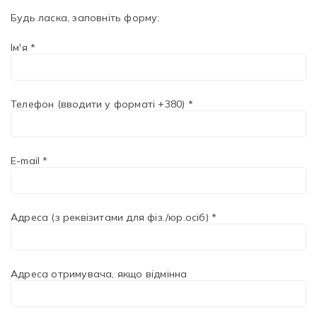
Будь ласка, заповніть форму:
Рубрикатор рослин
Ім'я *
Інформація
Про розсадник
Телефон (вводити у форматі +380) *
Корисна інформація
E-mail *
Новини
Де купити
Адреса (з реквізитами для фіз./юр.осіб) *
Оплата та доставка
Гарантії
Адреса отримувача, якщо відмінна
Контакти