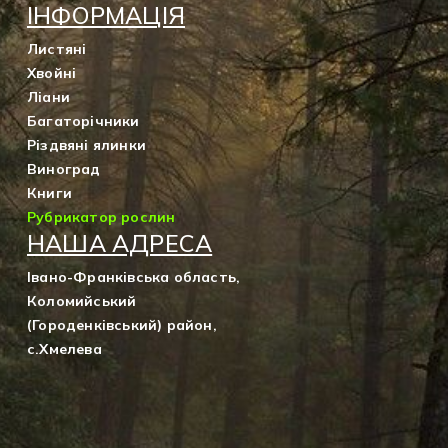
ІНФОРМАЦІЯ
Листяні
Хвойні
Ліани
Багаторічники
Різдвяні ялинки
Виноград
Книги
Рубрикатор рослин
НАША АДРЕСА
Івано-Франківська область,
Коломийський
(Городенківський) район,
с.Хмелева