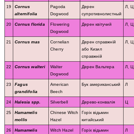
19
Cornus
Pagoda
Дерен
Л, Ц
alternifolia
Dogwood
супротивнолистный
20
Cornus florida
Flowering
Дерен квітучий
Л, Ц
Dogwood
21
Cornus mas
Cornelian
Дерен справжній
Л, Ц
Cherry
або Кизил
справжній
22
Cornus walteri
Walter
Дерен Вальтера
Л, Ц
Dogwood
23
Fagus
American
Бук американський
Л
grandifolia
Beech
24
Halesia spp.
Silverbell
Дерево-конвалія
Ц
25
Hamamelis
Chinese Witch
Горіх відьмин
mollis
Hazel
китайський
26
Hamamelis
Witch Hazel
Горіх відьмин
Л