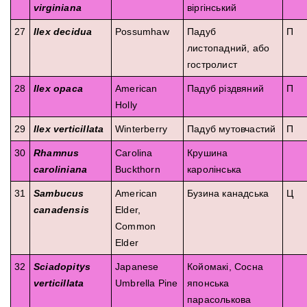
virginiana
віргінський
27
Ilex decidua
Possumhaw
Падуб
П
листопадний, або
гостролист
28
Ilex opaca
American
Падуб різдвяний
П
Holly
29
Ilex verticillata
Winterberry
Падуб мутовчастий
П
30
Rhamnus
Carolina
Крушина
caroliniana
Buckthorn
каролінська
31
Sambucus
American
Бузина канадська
Ц
canadensis
Elder,
Common
Elder
32
Sciadopitys
Japanese
Койомакі, Сосна
verticillata
Umbrella Pine
японська
парасолькова