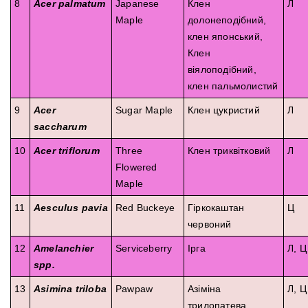
8
Acer palmatum
Japanese
Клен
Л
Maple
долонеподібний,
клен японський,
Клен
віялоподібний,
клен пальмолистий
9
Acer
Sugar Maple
Клен цукристий
Л
saccharum
10
Acer triflorum
Three
Клен триквітковий
Л
Flowered
Maple
11
Aesculus pavia
Red Buckeye
Гіркокаштан
Ц
червоний
12
Amelanchier
Serviceberry
Ірга
Л, Ц
spp.
13
Asimina triloba
Pawpaw
Азіміна
Л, Ц
трилопатева,