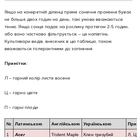
Якщо на конкретній ділянці пряме сонячне проміння буває
Рубрикатор рослин
не більше двох годин на день, такі умови вважаються
тінню. Якщо сонце падає на рослину протягом 2-5 годин,
Інформація
або воно частково фільтрується, – це напівтінь.
Культивари видів, внесених в цю таблицю, також
Про розсадник
вважаються толерантними до затінення
Корисна інформація
Примітки:
Новини
Л – гарний колір листя восени
Де купити
Ц – гарно цвіте
Оплата та доставка
П – гарні плоди
Гарантії
№
Латинською
Англійською
Українською
При
Контакти
1
Acer
Trident Maple
Клен тризубий
Л, Ц