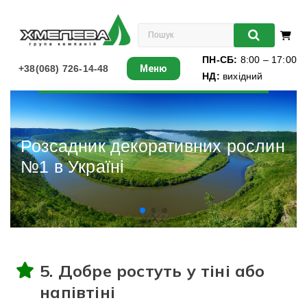
ПН-СБ:
8:00 – 17:00
+38(068) 726-14-48
Меню
НД:
вихідний
Листяні
Хвойні
Розсадник декоративних рослин
№1 в Україні
Ліани
Багаторічники
Різдвяні ялинки
5. Добре ростуть у тіні або
Виноград
напівтіні
Книги