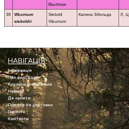
Blackhaw
39
Viburnum
Siebold
Калина Зібольда
Л, Ц
sieboldii
Viburnum
НАВІГАЦІЯ
Інформація
Про розсадник
Корисна інформація
Новини
Де купити
Оплата та доставка
Гарантії
Контакти