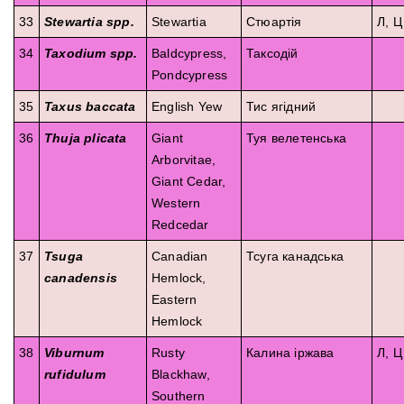
33
Stewartia spp.
Stewartia
Стюартія
Л, Ц
34
Taxodium spp.
Baldcypress,
Таксодій
Pondcypress
35
Taxus baccata
English Yew
Тис ягідний
36
Thuja plicata
Giant
Туя велетенська
Arborvitae,
Giant Cedar,
Western
Redcedar
37
Tsuga
Canadian
Тсуга канадська
canadensis
Hemlock,
Eastern
Hemlock
38
Viburnum
Rusty
Калина іржава
Л, Ц
rufidulum
Blackhaw,
Southern