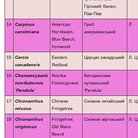
Гірський банан,
Пав-Пав
14
Carpinus
American
Граб
Л
caroliniana
Hornbeam,
американський
Blue Beech,
Ironwood
15
Cercis
Eastern
Церцис канадський
Л, Ц
canadensis
Redbud
16
Chamaecyparis
Nootka
Кипарисовик
nootkatensis
Falsecypress
нутканський
‘Pendula’
‘Pendula’
17
Chionanthus
Chinese
Сніжник китайський
Л, Ц
retusus
Fringetree
18
Chionanthus
Fringetree,
Сніжник віргінський
Л, Ц
virginicus
Old Mans
Beard