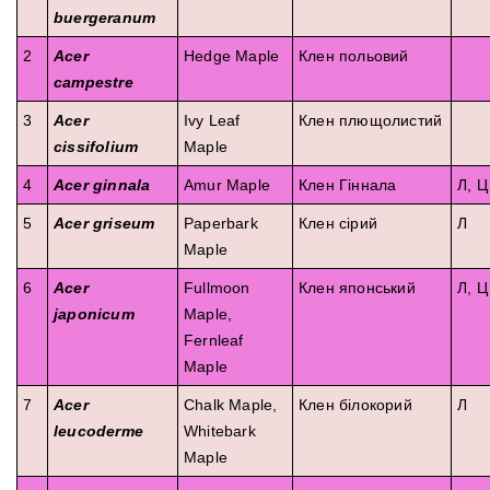
buergeranum
2
Acer
Hedge Maple
Клен польовий
campestre
3
Acer
Ivy Leaf
Клен плющолистий
cissifolium
Maple
4
Acer ginnala
Amur Maple
Клен Гіннала
Л, Ц
5
Acer griseum
Paperbark
Клен сірий
Л
Maple
6
Acer
Fullmoon
Клен японський
Л, Ц
japonicum
Maple,
Fernleaf
Maple
7
Acer
Chalk Maple,
Клен білокорий
Л
leucoderme
Whitebark
Maple