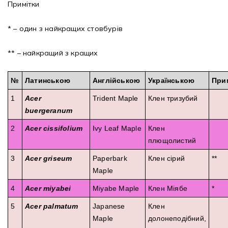
Примітки
Рубрикатор рослин
* – один з найкращих стовбурів
Інформація
** – найкращий з кращих
Про розсадник
№
Латинською
Англійською
Українською
При
Корисна інформація
1
Acer
Trident Maple
Клен тризубий
buergeranum
Новини
2
Acer cissifolium
Ivy Leaf Maple
Клен
плющолистий
Де купити
3
Acer griseum
Paperbark
Клен сірий
**
Оплата та доставка
Maple
4
Acer miyabei
Miyabe Maple
Клен Міябе
*
Гарантії
5
Acer palmatum
Japanese
Клен
Maple
Контакти
долонеподібний,