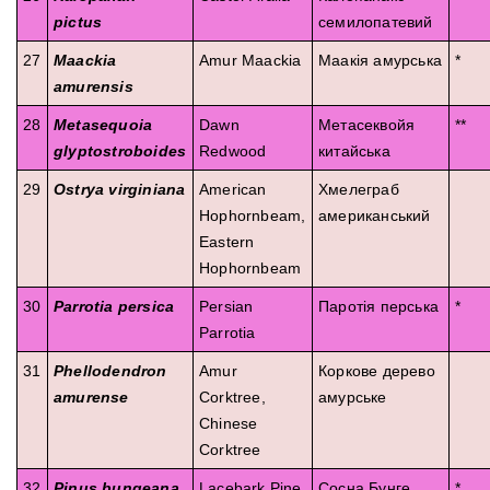
pictus
семилопатевий
27
Maackia
Amur Maackia
Маакія амурська
*
amurensis
28
Metasequoia
Dawn
Метасеквойя
**
glyptostroboides
Redwood
китайська
29
Ostrya virginiana
American
Хмелеграб
Hophornbeam,
американський
Eastern
Hophornbeam
30
Parrotia persica
Persian
Паротія перська
*
Parrotia
31
Phellodendron
Amur
Коркове дерево
amurense
Corktree,
амурське
Chinese
Corktree
32
Pinus bungeana
Lacebark Pine
Сосна Бунге
*