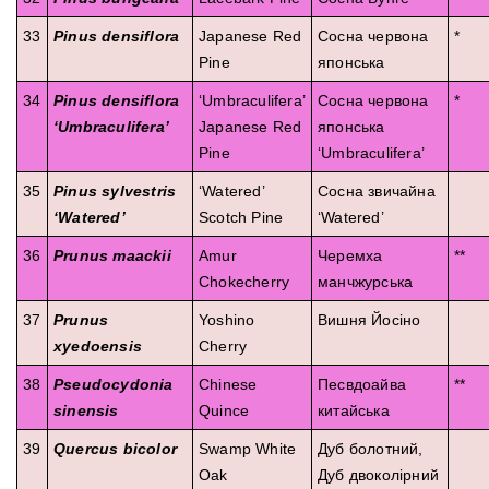
33
Pinus densiflora
Japanese Red
Сосна червона
*
Pine
японська
34
Pinus densiflora
‘Umbraculifera’
Сосна червона
*
‘Umbraculifera’
Japanese Red
японська
Pine
‘Umbraculifera’
35
Pinus sylvestris
‘Watered’
Сосна звичайна
‘Watered’
Scotch Pine
‘Watered’
36
Prunus maackii
Amur
Черемха
**
Chokecherry
манчжурська
37
Prunus
Yoshino
Вишня Йосіно
xyedoensis
Cherry
38
Pseudocydonia
Chinese
Песвдоайва
**
sinensis
Quince
китайська
39
Quercus bicolor
Swamp White
Дуб болотний,
Oak
Дуб двоколірний