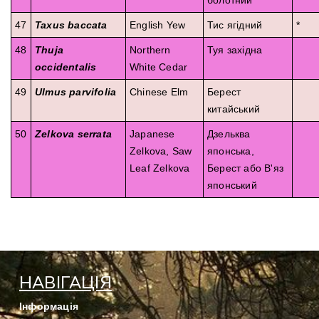
болотний
47
Taxus baccata
English Yew
Тис ягідний
*
48
Thuja
Northern
Туя західна
occidentalis
White Cedar
49
Ulmus parvifolia
Chinese Elm
Берест
китайський
50
Zelkova serrata
Japanese
Дзельква
Zelkova, Saw
японська,
Leaf Zelkova
Берест або В'яз
японський
НАВІГАЦІЯ
Інформація