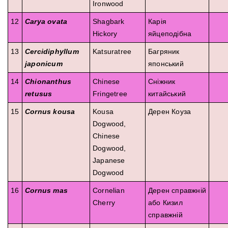
Ironwood
12
Carya ovata
Shagbark
Карія
Hickory
яйцеподібна
13
Cercidiphyllum
Katsuratree
Багряник
japonicum
японський
14
Chionanthus
Chinese
Сніжник
retusus
Fringetree
китайський
15
Cornus kousa
Kousa
Дерен Коуза
Dogwood,
Chinese
Dogwood,
Japanese
Dogwood
16
Cornus mas
Cornelian
Дерен справжній
Cherry
або Кизил
справжній