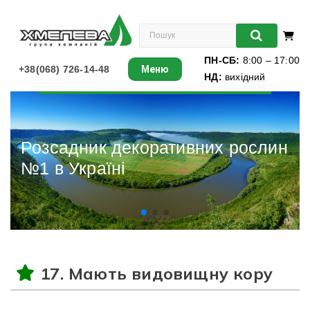
ПН-СБ:
8:00 – 17:00
+38(068) 726-14-48
Меню
НД:
вихідний
Листяні
Хвойні
Розсадник декоративних рослин
№1 в Україні
Ліани
Багаторічники
Різдвяні ялинки
17. Мають видовищну кору
Виноград
Книги