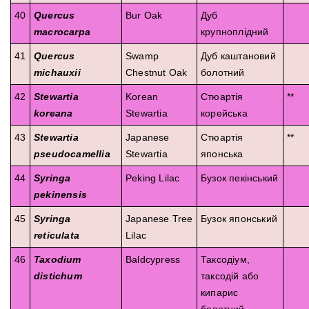
40
Quercus
Bur Oak
Дуб
macrocarpa
крупноплідний
41
Quercus
Swamp
Дуб каштановий
michauxii
Chestnut Oak
болотний
42
Stewartia
Korean
Стюартія
**
koreana
Stewartia
корейська
43
Stewartia
Japanese
Стюартія
**
pseudocamellia
Stewartia
японська
44
Syringa
Peking Lilac
Бузок пекінський
pekinensis
45
Syringa
Japanese Tree
Бузок японський
reticulata
Lilac
46
Taxodium
Baldcypress
Таксодіум,
distichum
таксодій або
кипарис