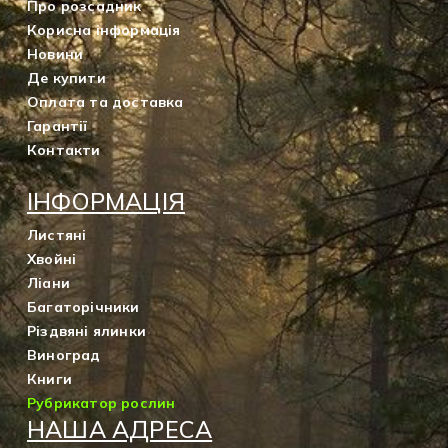
Про розсадник
Корисна інформація
Новини
Де купити
Оплата та доставка
Гарантії
Контакти
ІНФОРМАЦІЯ
Листяні
Хвойні
Ліани
Багаторічники
Різдвяні ялинки
Виноград
Книги
Рубрикатор рослин
НАША АДРЕСА