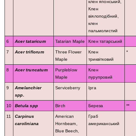
клен японський,
Клен
віялоподібний,
клен
пальмолистий
6
Acer tataricum
Tatarian Maple
Клен татарський
7
Acer triflorum
Three Flower
Клен
*
Maple
триквітковий
8
Acer truncatum
Purpleblow
Клен
Maple
пурупровий
9
Amelanchier
Serviceberry
Ірга
spp.
10
Betula spp
Birch
Береза
**
11
Carpinus
American
Граб
caroliniana
Hornbeam,
американський
Blue Beech,