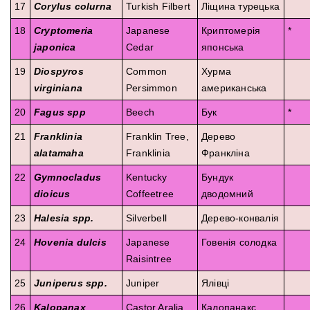
17
Corylus colurna
Turkish Filbert
Ліщина турецька
18
Cryptomeria
Japanese
Криптомерія
*
japonica
Cedar
японська
19
Diospyros
Common
Хурма
virginiana
Persimmon
американська
20
Fagus spp
Beech
Бук
*
21
Franklinia
Franklin Tree,
Дерево
alatamaha
Franklinia
Франкліна
22
Gymnocladus
Kentucky
Бундук
dioicus
Coffeetree
дводомний
23
Halesia spp.
Silverbell
Дерево-конвалія
24
Hovenia dulcis
Japanese
Говенія солодка
Raisintree
25
Juniperus spp.
Juniper
Ялівці
26
Kalopanax
Castor Aralia
Калопанакс