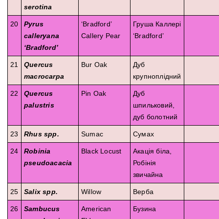
serotina
20
Pyrus
‘Bradford’
Груша Каллері
calleryana
Callery Pear
‘Bradford’
‘Bradford’
21
Quercus
Bur Oak
Дуб
macrocarpa
крупноплідний
22
Quercus
Pin Oak
Дуб
palustris
шпильковий,
дуб болотний
23
Rhus spp.
Sumac
Сумах
24
Robinia
Black Locust
Акація біла,
pseudoacacia
Робінія
звичайна
25
Salix spp.
Willow
Верба
26
Sambucus
American
Бузина