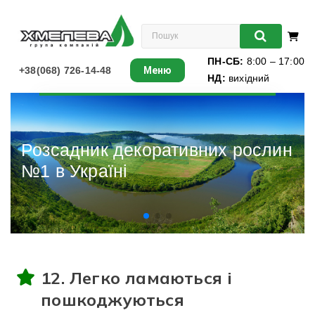
ПН-СБ:
8:00 – 17:00
+38(068) 726-14-48
Меню
НД:
вихідний
Листяні
Хвойні
Розсадник декоративних рослин
№1 в Україні
Ліани
Багаторічники
Різдвяні ялинки
12. Легко ламаються і
Виноград
пошкоджуються
Книги