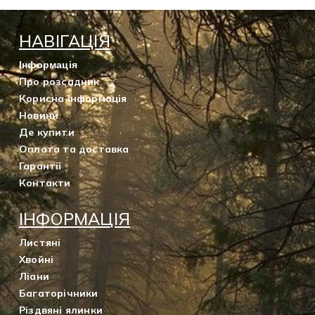
НАВІГАЦІЯ
Інформація
Про розсадник
Корисна інформація
Новини
Де купити
Оплата та доставка
Гарантії
Контакти
ІНФОРМАЦІЯ
Листяні
Хвойні
Ліани
Багаторічники
Різдвяні ялинки