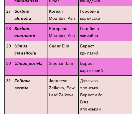
canadensis
Elder
канадська
27
Sorbus
Korean
Горобина
alnifolia
Mountain Ash
корейська
28
Sorbus
European
Горобина
aucuparia
Mountain Ash
звичайна
29
Ulmus
Cedar Elm
Берест
crassifolia
крилатий
30
Ulmus pumila
Siberian Elm
Берест
карликовий
31
Zelkova
Japanese
Дзельква
serrata
Zelkova, Saw
японська,
Leaf Zelkova
Берест або
В'яз
японський