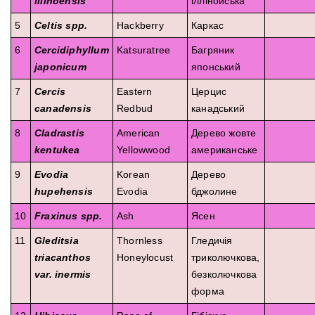
illinoensis
іллінойська
5
Celtis spp.
Hackberry
Каркас
6
Cercidiphyllum
Katsuratree
Багряник
japonicum
японський
7
Cercis
Eastern
Церцис
canadensis
Redbud
канадський
8
Cladrastis
American
Дерево жовте
kentukea
Yellowwood
американське
9
Evodia
Korean
Дерево
hupehensis
Evodia
бджолине
10
Fraxinus spp.
Ash
Ясен
11
Gleditsia
Thornless
Гледичія
triacanthos
Honeylocust
триколючкова,
var. inermis
безколючкова
форма