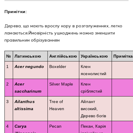
Примітки:
Рубрикатор рослин
Дерева, що мають врослу кору в розгалуженнях, легко
Інформація
ламаються.Ймовірність ушкоджень можна зменшити
правильним обрізуванням
Про розсадник
№
Латинською
Корисна інформація
Англійською
Українською
Примітка
1
Acer negundo
Boxelder
Клен
Новини
ясенолистий
2
Acer
Silver Maple
Клен
Де купити
saccharinum
сріблястий
Оплата та доставка
3
Ailanthus
Tree of
Айлант
altissima
Heaven
високий,
Гарантії
Дерево богів
4
Carya
Pecan
Пекан, Карія
Контакти