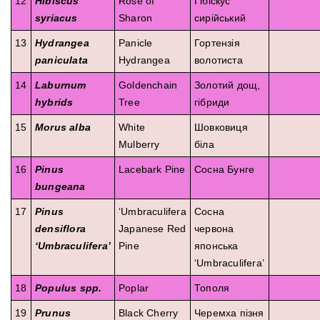
12
Hibiscus
Rose of
Гібіскус
syriacus
Sharon
сирійський
13
Hydrangea
Panicle
Гортензія
paniculata
Hydrangea
волотиста
14
Laburnum
Goldenchain
Золотий дощ,
hybrids
Tree
гібриди
15
Morus alba
White
Шовковиця
Mulberry
біла
16
Pinus
Lacebark Pine
Сосна Бунге
bungeana
17
Pinus
‘Umbraculifera
Сосна
densiflora
Japanese Red
червона
‘Umbraculifera’
Pine
японська
‘Umbraculifera’
18
Populus spp.
Poplar
Тополя
19
Prunus
Black Cherry
Черемха пізня