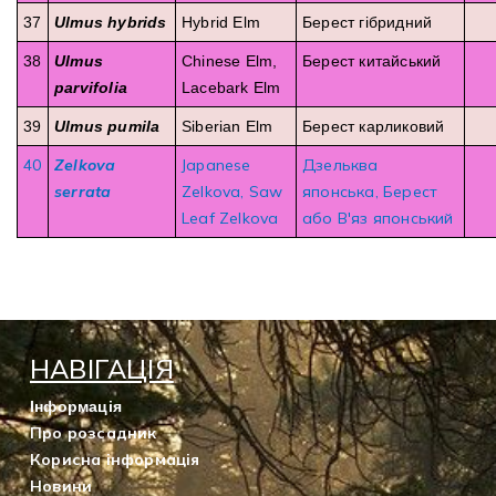
37
Ulmus hybrids
Hybrid Elm
Берест гібридний
38
Ulmus
Chinese Elm,
Берест китайський
parvifolia
Lacebark Elm
39
Ulmus pumila
Siberian Elm
Берест карликовий
40
Zelkova
Japanese
Дзельква
serrata
Zelkova, Saw
японська, Берест
Leaf Zelkova
або В'яз японський
НАВІГАЦІЯ
Інформація
Про розсадник
Корисна інформація
Новини