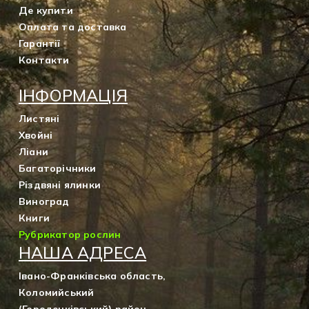
Де купити
Оплата та доставка
Гарантії
Контакти
ІНФОРМАЦІЯ
Листяні
Хвойні
Ліани
Багаторічники
Різдвяні ялинки
Виноград
Книги
Рубрикатор рослин
НАША АДРЕСА
Івано-Франківська область,
Коломийський