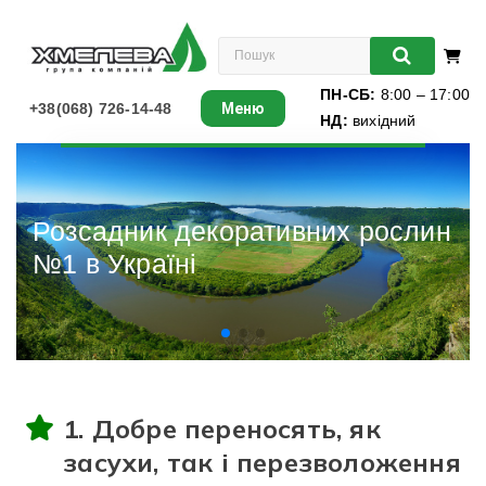
ПН-СБ:
8:00 – 17:00
+38(068) 726-14-48
Меню
НД:
вихідний
Листяні
Хвойні
Розсадник декоративних рослин
№1 в Україні
Ліани
Багаторічники
Різдвяні ялинки
1. Добре переносять, як
Виноград
засухи, так і перезволоження
Книги