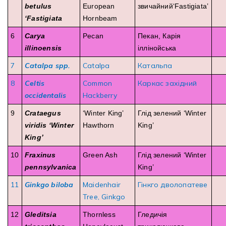
betulus
European
звичайний‘Fastigiata’
‘Fastigiata
Hornbeam
6
Carya
Pecan
Пекан, Карія
illinoensis
іллінойська
7
Catalpa spp.
Catalpa
Катальпа
8
Celtis
Common
Каркас західний
occidentalis
Hackberry
9
Crataegus
‘Winter King’
Глід зелений ‘Winter
viridis ‘Winter
Hawthorn
King’
King’
10
Fraxinus
Green Ash
Глід зелений ‘Winter
pennsylvanica
King’
11
Ginkgo biloba
Maidenhair
Гінкго дволопатеве
Tree, Ginkgo
12
Gleditsia
Thornless
Гледичія