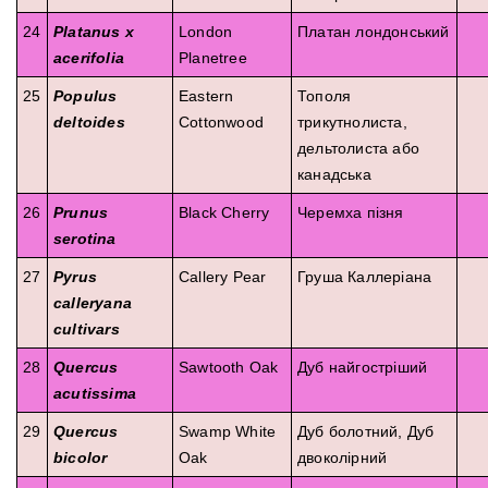
24
Platanus x
London
Платан лондонський
acerifolia
Planetree
25
Populus
Eastern
Тополя
deltoides
Cottonwood
трикутнолиста,
дельтолиста або
канадська
26
Prunus
Black Cherry
Черемха пізня
serotina
27
Pyrus
Callery Pear
Груша Каллеріана
calleryana
cultivars
28
Quercus
Sawtooth Oak
Дуб найгостріший
acutissima
29
Quercus
Swamp White
Дуб болотний, Дуб
bicolor
Oak
двоколірний