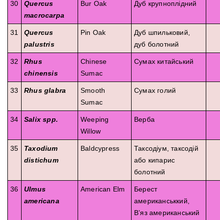
30
Quercus
Bur Oak
Дуб крупноплідний
macrocarpa
31
Quercus
Pin Oak
Дуб шпильковий,
palustris
дуб болотний
32
Rhus
Chinese
Сумах китайський
chinensis
Sumac
33
Rhus glabra
Smooth
Сумах голий
Sumac
34
Salix spp.
Weeping
Верба
Willow
35
Taxodium
Baldcypress
Таксодіум, таксодій
distichum
або кипарис
болотний
36
Ulmus
American Elm
Берест
americana
американськкий,
В’яз американський