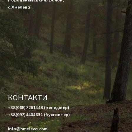
(Городенківський) район,
с.Хмелева
КОНТАКТИ
+38(068)7261448 (менеджер)
+38(097)4404631 (бухгалтер)
info@hmeleva.com