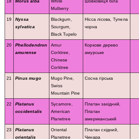
18
Morus alba
White
Шовковиця біла
Mulberry
19
Nyssa
Blackgum,
Нісса лісова, Тупела
sylvatica
Sourgum,
чорна
Black Tupelo
20
Phellodendron
Amur
Коркове дерево
amurense
Corktree,
амурське
Chinese
Corktree
21
Pinus mugo
Mugo Pine,
Сосна гірська
Swiss
Mountain Pine
22
Platanus
Sycamore,
Платан західний,
occidentalis
American
Платан
Planetree
американський
23
Platanus
Oriental
Платан східний,
orientalis
Planetree
Чинара