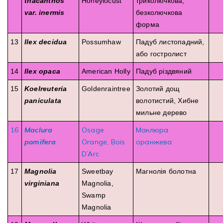
triacanthos
Honeylocust
триколючкова,
var. inermis
безколючкова
форма
13
Ilex decidua
Possumhaw
Падуб листопадний,
або гостролист
14
Ilex opaca
American Holly
Падуб різдвяний
15
Koelreuteria
Goldenraintree
Золотий дощ
paniculata
волотистий, Хибне
мильне дерево
16
Maclura
Osage
Маклюра
pomifera
Orange, Bois
оранжева
D’Arc
17
Magnolia
Sweetbay
Магнолія болотна
virginiana
Magnolia,
Swamp
Magnolia