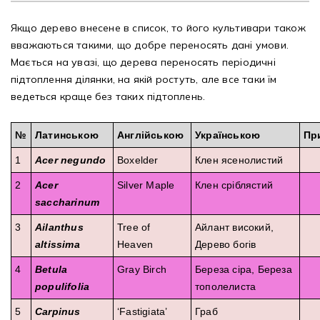
Якщо дерево внесене в список, то його культивари також
Рубрикатор рослин
вважаються такими, що добре переносять дані умови.
Мається на увазі, що дерева переносять періодичні
Інформація
підтоплення ділянки, на якій ростуть, але все таки їм
ведеться краще без таких підтоплень.
Про розсадник
№
Латинською
Корисна інформація
Англійською
Українською
Пр
1
Acer negundo
Boxelder
Клен ясенолистий
Новини
2
Acer
Silver Maple
Клен сріблястий
saccharinum
Де купити
3
Ailanthus
Tree of
Айлант високий,
Оплата та доставка
altissima
Heaven
Дерево богів
4
Betula
Gray Birch
Береза сіра, Береза
Гарантії
populifolia
тополелиста
Контакти
5
Carpinus
‘Fastigiata’
Граб